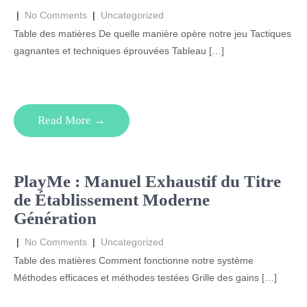
|
No Comments
|
Uncategorized
Table des matières De quelle manière opère notre jeu Tactiques
gagnantes et techniques éprouvées Tableau […]
Read More →
PlayMe : Manuel Exhaustif du Titre
de Établissement Moderne
Génération
|
No Comments
|
Uncategorized
Table des matières Comment fonctionne notre système
Méthodes efficaces et méthodes testées Grille des gains […]