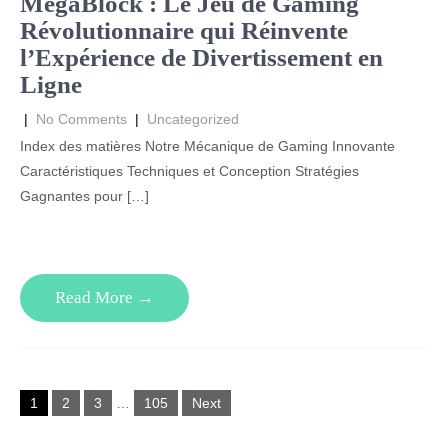
MegaBlock : Le Jeu de Gaming
Révolutionnaire qui Réinvente
l’Expérience de Divertissement en
Ligne
|
No Comments
|
Uncategorized
Index des matières Notre Mécanique de Gaming Innovante
Caractéristiques Techniques et Conception Stratégies
Gagnantes pour […]
Read More →
Posts
1
2
3
…
105
Next
navigation