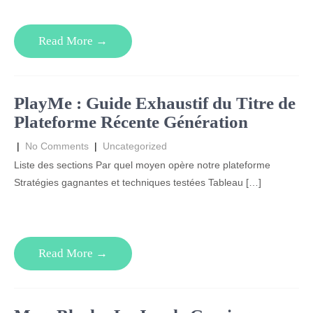
Read More →
PlayMe : Guide Exhaustif du Titre de
Plateforme Récente Génération
|
No Comments
|
Uncategorized
Liste des sections Par quel moyen opère notre plateforme
Stratégies gagnantes et techniques testées Tableau […]
Read More →