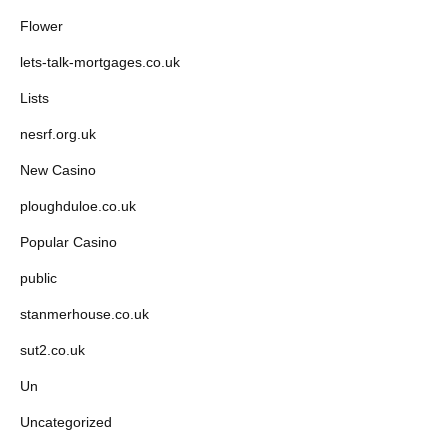
Flower
lets-talk-mortgages.co.uk
Lists
nesrf.org.uk
New Casino
ploughduloe.co.uk
Popular Casino
public
stanmerhouse.co.uk
sut2.co.uk
Un
Uncategorized