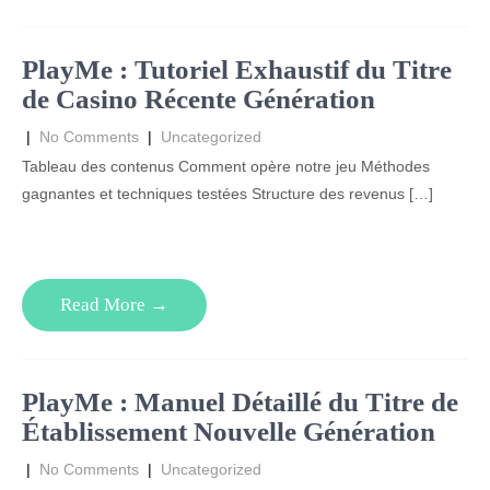
PlayMe : Tutoriel Exhaustif du Titre
de Casino Récente Génération
|
No Comments
|
Uncategorized
Tableau des contenus Comment opère notre jeu Méthodes
gagnantes et techniques testées Structure des revenus […]
Read More →
PlayMe : Manuel Détaillé du Titre de
Établissement Nouvelle Génération
|
No Comments
|
Uncategorized