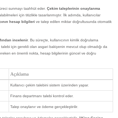
 süreci sunmayı taahhüt eder.
Çekim taleplerinin onaylanma
lmeleri için titizlikle tasarlanmıştır. İlk adımda, kullanıcılar
cının hesap bilgileri
ve talep edilen miktar doğrultusunda otomatik
fından incelenir
. Bu süreçte, kullanıcının kimlik doğrulama
im talebi için gerekli olan asgari bakiyenin mevcut olup olmadığı da
gereken en önemli nokta, hesap bilgilerinin güncel ve doğru
Açıklama
Kullanıcı çekim talebini sistem üzerinden yapar.
Finans departmanı talebi kontrol eder.
Talep onaylanır ve ödeme gerçekleştirilir.