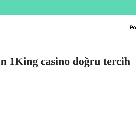
Po
in 1King casino doğru tercih