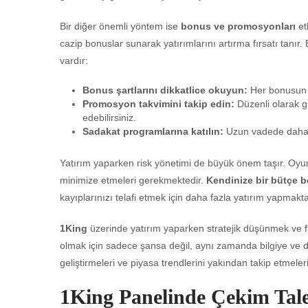
Bir diğer önemli yöntem ise
bonus ve promosyonları
etk
cazip bonuslar sunarak yatırımlarını artırma fırsatı tanır.
vardır:
Bonus şartlarını dikkatlice okuyun:
Her bonusun bel
Promosyon takvimini takip edin:
Düzenli olarak g
edebilirsiniz.
Sadakat programlarına katılın:
Uzun vadede daha f
Yatırım yaparken risk yönetimi de büyük önem taşır. Oyunc
minimize etmeleri gerekmektedir.
Kendinize bir bütçe be
kayıplarınızı telafi etmek için daha fazla yatırım yapmakt
1King
üzerinde yatırım yaparken stratejik düşünmek ve fı
olmak için sadece şansa değil, aynı zamanda bilgiye ve de
geliştirmeleri ve piyasa trendlerini yakından takip etmel
1King Panelinde Çekim Tal