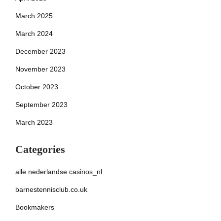
March 2025
March 2024
December 2023
November 2023
October 2023
September 2023
March 2023
Categories
alle nederlandse casinos_nl
barnestennisclub.co.uk
Bookmakers