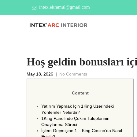
intex.ekramul@gmail.com
Hoş geldin bonusları iç
May 18, 2026
|
No Comments
Content
Yatırım Yapmak İçin 1King Üzerindeki
Yöntemler Nelerdir?
1King Panelinde Çekim Taleplerinin
Onaylanma Süreci
İşlem Geçmişine 1 – King Casino’da Nasıl
Erişilir?