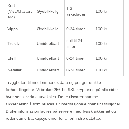
Kort
1-3
(Visa/Masterc
Øyeblikkelig
100 kr
virkedager
ard)
Vipps
Øyeblikkelig
0-24 timer
100 kr
null til 24
Trustly
Umiddelbart
100 kr
timer
Skrill
Umiddelbart
0-24 timer
100 kr
Neteller
Umiddelbart
0-24 timer
100 kr
Tryggheten til medlemmenes data og penger er ikke
forhandlingsbar. Vi bruker 256-bit SSL-kryptering på alle sider
hvor sensitiv data utveksles. Dette tilsvarer samme
sikkerhetsnivå som brukes av internasjonale finansinstitusjoner.
Brukerinformasjon lagres på servere med fysisk sikkerhet og
redundante backupsystemer for å forhindre datatap.