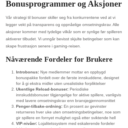
Bonusprogrammer og Aksjoner
Vår strategi til bonuser skiller seg fra konkurrentene ved at vi
legger vekt på transparens og oppnåelige omsetningskrav. Alle
aksjoner kommer med tydelige vilkår som er synlige før spilleren
aktiverer tilbudet. Vi unngår bevisst skjulte betingelser som kan
skape frustrasjon senere i gaming-reisen.
Nåværende Fordeler for Brukere
Introbonus:
Nye medlemmer mottar en oppbygd
bonuspakke fordelt over de første innskuddene, designet
for å gi ekstra midler uten urealistiske forpliktelser
Ukentlige Reload-bonuser:
Periodiske
innskuddsbonuser tilgjengelige for aktive spillere, vanligvis
med lavere omsetningskrav enn bransjegjennomsnittet
Penger-tilbake-ordning:
En prosent av gevinster
returneres hver uke uten omsetningsbetingelser, noe som
gir spillere en fornyet mulighet også etter sviktende hell
VIP-nivåer:
Lojalitetssystem med eskalerende fordeler