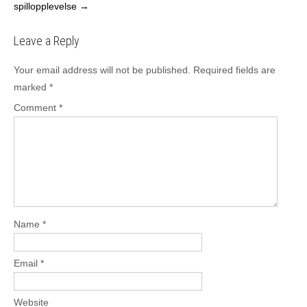
spillopplevelse
→
Leave a Reply
Your email address will not be published.
Required fields are
marked
*
Comment
*
Name
*
Email
*
Website