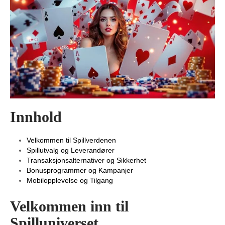
Innhold
Velkommen til Spillverdenen
Spillutvalg og Leverandører
Transaksjonsalternativer og Sikkerhet
Bonusprogrammer og Kampanjer
Mobilopplevelse og Tilgang
Velkommen inn til
Spilluniverset