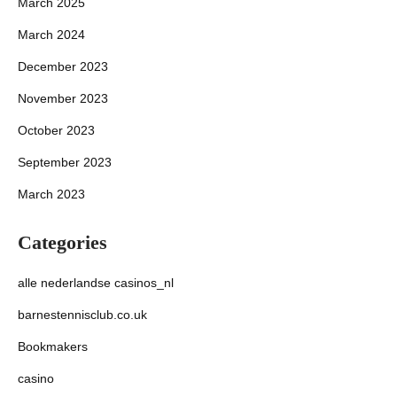
March 2025
March 2024
December 2023
November 2023
October 2023
September 2023
March 2023
Categories
alle nederlandse casinos_nl
barnestennisclub.co.uk
Bookmakers
casino