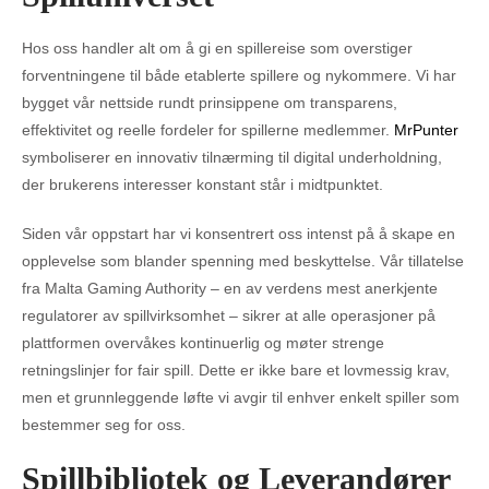
Hos oss handler alt om å gi en spillereise som overstiger
forventningene til både etablerte spillere og nykommere. Vi har
bygget vår nettside rundt prinsippene om transparens,
effektivitet og reelle fordeler for spillerne medlemmer.
MrPunter
symboliserer en innovativ tilnærming til digital underholdning,
der brukerens interesser konstant står i midtpunktet.
Siden vår oppstart har vi konsentrert oss intenst på å skape en
opplevelse som blander spenning med beskyttelse. Vår tillatelse
fra Malta Gaming Authority – en av verdens mest anerkjente
regulatorer av spillvirksomhet – sikrer at alle operasjoner på
plattformen overvåkes kontinuerlig og møter strenge
retningslinjer for fair spill. Dette er ikke bare et lovmessig krav,
men et grunnleggende løfte vi avgir til enhver enkelt spiller som
bestemmer seg for oss.
Spillbibliotek og Leverandører