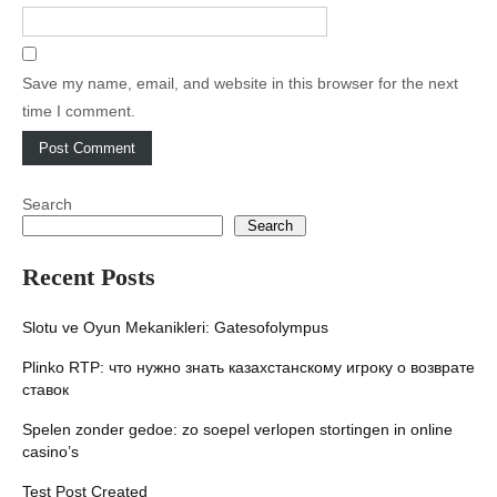
Save my name, email, and website in this browser for the next
time I comment.
Search
Search
Recent Posts
Slotu ve Oyun Mekanikleri: Gatesofolympus
Plinko RTP: что нужно знать казахстанскому игроку о возврате
ставок
Spelen zonder gedoe: zo soepel verlopen stortingen in online
casino’s
Test Post Created