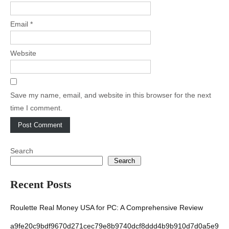
Email
*
Website
Save my name, email, and website in this browser for the next
time I comment.
Search
Search
Recent Posts
Roulette Real Money USA for PC: A Comprehensive Review
a9fe20c9bdf9670d271cec79e8b9740dcf8ddd4b9b910d7d0a5e9f1b