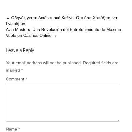
Post
←
Οδηγός για το Διαδικτυακό Καζίνο: Ό,τι όσα Χρειάζεται να
Γνωρίζουν
navigation
Avia Masters: Una Revolución del Entretenimiento de Máximo
Vuelo en Casinos Online
→
Leave a Reply
Your email address will not be published.
Required fields are
marked
*
Comment
*
Name
*