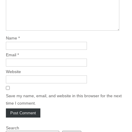
Name
*
Email
*
Website
Save my name, email, and website in this browser for the next
time I comment.
Search