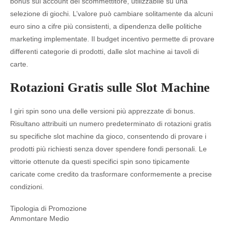
bonus sul account del scommettitore, utilizzabile su una
selezione di giochi. L’valore può cambiare solitamente da alcuni
euro sino a cifre più consistenti, a dipendenza delle politiche
marketing implementate. Il budget incentivo permette di provare
differenti categorie di prodotti, dalle slot machine ai tavoli di
carte.
Rotazioni Gratis sulle Slot Machine
I giri spin sono una delle versioni più apprezzate di bonus.
Risultano attribuiti un numero predeterminato di rotazioni gratis
su specifiche slot machine da gioco, consentendo di provare i
prodotti più richiesti senza dover spendere fondi personali. Le
vittorie ottenute da questi specifici spin sono tipicamente
caricate come credito da trasformare conformemente a precise
condizioni.
Tipologia di Promozione
Ammontare Medio