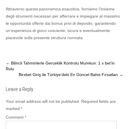
Attraverso questa panoramica esaustiva, forniamo l’insieme
degli strumenti necessari per afferrare e impiegare al massimo
le opportunità offerte dai bonus privi di deposito, garantendo
un’esperienza di gioco cosciente, sicura e eventualmente
piacevole sulla presente struttura normata.
Post
←
Bilincli Tahminlerle Gerceklik Kontrolu Mumkun: 1 x bet’in
Rolu
navigation
Birxbet Giriş ile Türkiye’deki En Güncel Bahis Fırsatları
→
Leave a Reply
Your email address will not be published.
Required fields are
marked
*
Comment
*