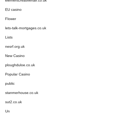
elementcreativehair.co.uk
EU casino
Flower
lets-talk-mortgages.co.uk
Lists
nesrf.org.uk
New Casino
ploughduloe.co.uk
Popular Casino
public
stanmerhouse.co.uk
sut2.co.uk
Un