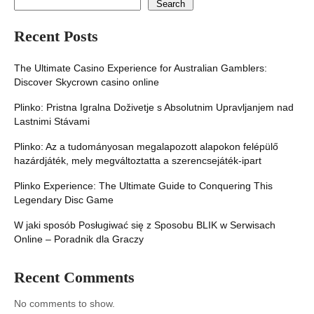
Search
Recent Posts
The Ultimate Casino Experience for Australian Gamblers:
Discover Skycrown casino online
Plinko: Pristna Igralna Doživetje s Absolutnim Upravljanjem nad
Lastnimi Stávami
Plinko: Az a tudományosan megalapozott alapokon felépülő
hazárdjáték, mely megváltoztatta a szerencsejáték-ipart
Plinko Experience: The Ultimate Guide to Conquering This
Legendary Disc Game
W jaki sposób Posługiwać się z Sposobu BLIK w Serwisach
Online – Poradnik dla Graczy
Recent Comments
No comments to show.