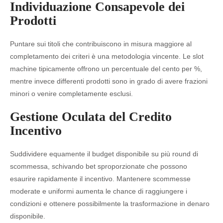
Individuazione Consapevole dei
Prodotti
Puntare sui titoli che contribuiscono in misura maggiore al
completamento dei criteri è una metodologia vincente. Le slot
machine tipicamente offrono un percentuale del cento per %,
mentre invece differenti prodotti sono in grado di avere frazioni
minori o venire completamente esclusi.
Gestione Oculata del Credito
Incentivo
Suddividere equamente il budget disponibile su più round di
scommessa, schivando bet sproporzionate che possono
esaurire rapidamente il incentivo. Mantenere scommesse
moderate e uniformi aumenta le chance di raggiungere i
condizioni e ottenere possibilmente la trasformazione in denaro
disponibile.