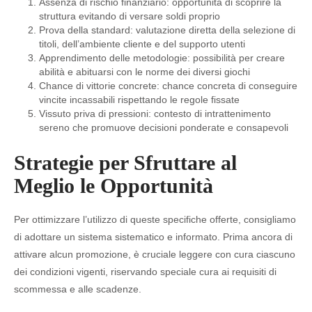
Assenza di rischio finanziario: opportunità di scoprire la
struttura evitando di versare soldi proprio
Prova della standard: valutazione diretta della selezione di
titoli, dell’ambiente cliente e del supporto utenti
Apprendimento delle metodologie: possibilità per creare
abilità e abituarsi con le norme dei diversi giochi
Chance di vittorie concrete: chance concreta di conseguire
vincite incassabili rispettando le regole fissate
Vissuto priva di pressioni: contesto di intrattenimento
sereno che promuove decisioni ponderate e consapevoli
Strategie per Sfruttare al
Meglio le Opportunità
Per ottimizzare l’utilizzo di queste specifiche offerte, consigliamo
di adottare un sistema sistematico e informato. Prima ancora di
attivare alcun promozione, è cruciale leggere con cura ciascuno
dei condizioni vigenti, riservando speciale cura ai requisiti di
scommessa e alle scadenze.