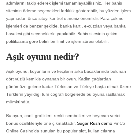
adımlarını takip ederek işlemi tamamlayabilirsiniz. Her bahis
sitesinin ödeme seçenekleri farklılık gösterebilir, bu yüzden işlem
yapmadan önce siteyi kontrol etmeniz önemlidir. Para çekme
işlemleri de benzer şekilde, banka kartı, e-cüzdan veya banka
havalesi gibi seçeneklerle yapılabilir. Bahis sitesinin çekim
politikasına göre belirli bir limit ve işlem süresi olabilir.
Aşık oyunu nedir?
Aşık oyunu, koyunların ve keçilerin arka bacaklarında bulunan
dört yüzlü kemikle oynanan bir oyun. Kadim çağlardan
günümüze gelene kadar Türkistan ve Türkiye başta olmak üzere
Türklerin yayıldığı tüm coğrafi bölgelerde bu oyuna rastlamak
mümkündür.
Bu oyun, canlı grafikleri, renkli sembolleri ve heyecan verici
bonus özellikleriyle öne çıkmaktadır.
Sugar Rush demo
PinСo
Online Casino’da sunulan bu popüler slot, kullanıcılarına