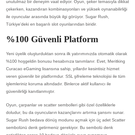
unutulmaz bir deneyim vaat ediyor. Oyun, şeker temasıyla dikkat
çekerken, kazandıran kombinasyonları ve yüksek oynanabilirliği
ile oyuncular arasında büyük ilgi görüyor. Sugar Rush,
Türkiye’deki en başarılı slot oyunlarından biridir.
%100 Güvenli Platform
Yeni üyelik oluşturduktan sonra ilk yatırımınızda otomatik olarak
%100 hoşgeldin bonusu hesabınıza tanımlanır. Evet, Meritking
Curacao eGaming lisansına sahip, yıllardır kesintisiz hizmet
veren güvenilir bir platformdur. SSL şifreleme teknolojisi ile tüm
işlemleriniz koruma altındadır. Binlerce aktif kullanıcı ile
güvenilirliği kanıtlanmıştır.
Oyun, çarpanlar ve scatter sembolleri gibi özel özelliklerle
doludur, bu da oyuncuların kazançlarını artırma şansını sunar.
Sugar Rush bedava dönüş modunu açmak için üç adet Scatter
sembolünü denk getirmeniz gerekiyor. Bu sembolü denk
getirdikten sonra 10 bedava dönüşle oyun oynamaya