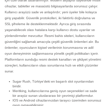
için özel olarak tasarlanmıştır. Modern altyapısı sayesinde mobil
cihazlar, tabletler ve masaüstü bilgisayarlarda sorunsuz çalışır.
Kullanıcı arayüzü sade ve anlaşılırdır; yeni üyeler bile kolayca
giriş yapabilir. Güvenlik protokolleri, iki faktörlü doğrulama ve
SSL şifreleme ile desteklenmektedir. Ayrıca giriş sırasında
yaşanabilecek olası hatalara karşı kullanıcı dostu uyarılar ve
yönlendirmeler mevcuttur. Resmi bahis siteleri, kullanıcıların
güvenliğini sağlamak amacıyla çeşitli güvenlik önlemleri alır. Bu
önlemler, oyuncuların kişisel verilerinin korunmasına ve adil
oyun deneyiminin sağlanmasına yönelik çeşitli politikaları içerir.
Platformların sunduğu resmi destek kanalları ve şikâyet yönetimi
süreçleri, kullanıcıların olası sorunlarına hızlı ve etkili çözümler
sunar.
Sugar Rush, Türkiye’deki en başarılı slot oyunlarından
biridir.
Meritking, kullanıcılarına geniş oyun seçenekleri ve sade
bir arayüz sunan uluslararası bir çevrimiçi platformdur.
IOS ve Android cihazlarınızdan tarayıcı üzerinden sorunsuz
oyun oynayabilirsiniz.