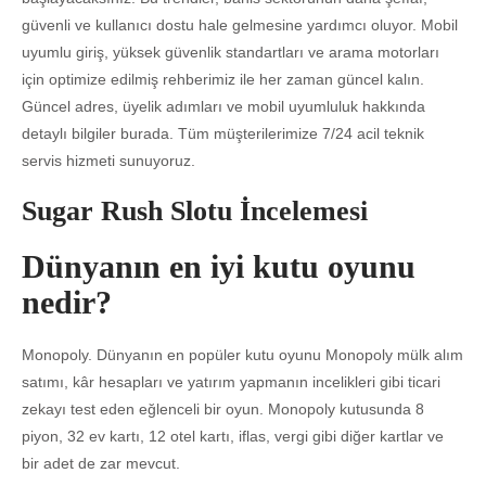
güvenli ve kullanıcı dostu hale gelmesine yardımcı oluyor. Mobil
uyumlu giriş, yüksek güvenlik standartları ve arama motorları
için optimize edilmiş rehberimiz ile her zaman güncel kalın.
Güncel adres, üyelik adımları ve mobil uyumluluk hakkında
detaylı bilgiler burada. Tüm müşterilerimize 7/24 acil teknik
servis hizmeti sunuyoruz.
Sugar Rush Slotu İncelemesi
Dünyanın en iyi kutu oyunu
nedir?
Monopoly. Dünyanın en popüler kutu oyunu Monopoly mülk alım
satımı, kâr hesapları ve yatırım yapmanın incelikleri gibi ticari
zekayı test eden eğlenceli bir oyun. Monopoly kutusunda 8
piyon, 32 ev kartı, 12 otel kartı, iflas, vergi gibi diğer kartlar ve
bir adet de zar mevcut.