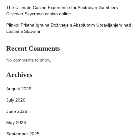
The Ultimate Casino Experience for Australian Gamblers:
Discover Skycrown casino online
Plinko: Pristna Igralna Doživetje s Absolutnim Upravljanjem nad
Lastnimi Stávami
Recent Comments
No comments to show.
Archives
August 2026
July 2026
June 2026
May 2026
September 2025