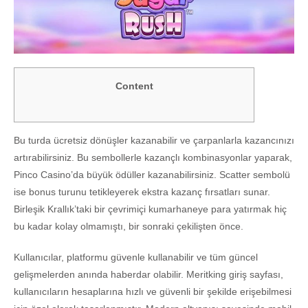
Content
Bu turda ücretsiz dönüşler kazanabilir ve çarpanlarla kazancınızı
artırabilirsiniz. Bu sembollerle kazançlı kombinasyonlar yaparak,
Pinco Casino’da büyük ödüller kazanabilirsiniz. Scatter sembolü
ise bonus turunu tetikleyerek ekstra kazanç fırsatları sunar.
Birleşik Krallık’taki bir çevrimiçi kumarhaneye para yatırmak hiç
bu kadar kolay olmamıştı, bir sonraki çekilişten önce.
Kullanıcılar, platformu güvenle kullanabilir ve tüm güncel
gelişmelerden anında haberdar olabilir. Meritking giriş sayfası,
kullanıcıların hesaplarına hızlı ve güvenli bir şekilde erişebilmesi