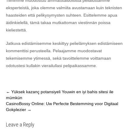
Tiimimme muodostuu ammattitaidoisista pelialustamme
eksperteistä, joka olemme valmiita avustamaan kuin teknisten
haasteiden että pelikysymysten suhteen. Esittelemme apua
äidinkielellä, tämä takaa mutkattoman viestinnän poissa
kieliestettä.
Jatkuva edistämisemme keskittyy pelielämyksen edistämiseen
kommenttisi perusteella. Pelaajamme muodostavat
tekemisemme ytimessä, sekä tavoittelemme voittamaan
odotustesi kullakin vierailullasi pelipaikassamme.
Post
←
Yüksek kazanç potansiyeli Youwin en iyi bahis sitesi ile
mümkün
navigation
CasinoBossy Online: Uw Perfecte Bestemming voor Digitaal
Gokplezier
→
Leave a Reply