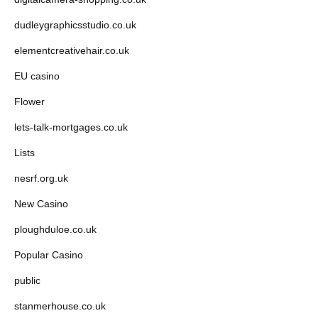
dudleygraphicsstudio.co.uk
elementcreativehair.co.uk
EU casino
Flower
lets-talk-mortgages.co.uk
Lists
nesrf.org.uk
New Casino
ploughduloe.co.uk
Popular Casino
public
stanmerhouse.co.uk