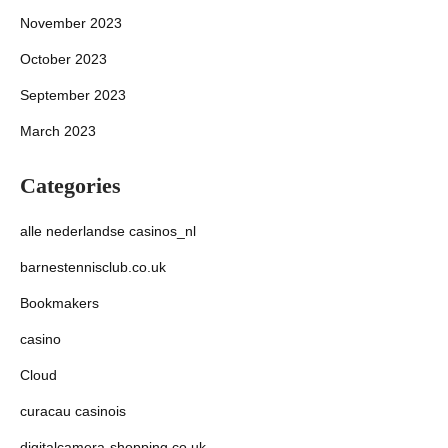
November 2023
October 2023
September 2023
March 2023
Categories
alle nederlandse casinos_nl
barnestennisclub.co.uk
Bookmakers
casino
Cloud
curacau casinois
digitalcamera-shopping.co.uk