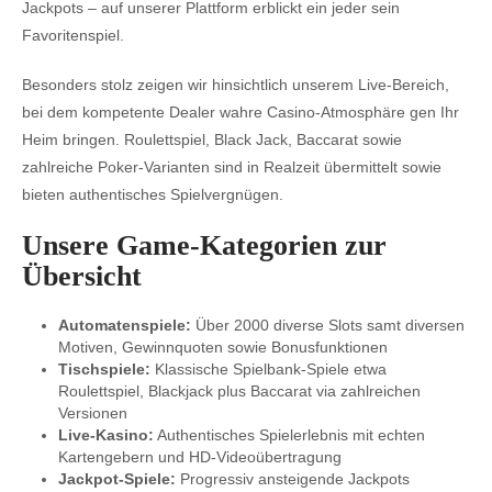
Jackpots – auf unserer Plattform erblickt ein jeder sein
Favoritenspiel.
Besonders stolz zeigen wir hinsichtlich unserem Live-Bereich,
bei dem kompetente Dealer wahre Casino-Atmosphäre gen Ihr
Heim bringen. Roulettspiel, Black Jack, Baccarat sowie
zahlreiche Poker-Varianten sind in Realzeit übermittelt sowie
bieten authentisches Spielvergnügen.
Unsere Game-Kategorien zur
Übersicht
Automatenspiele:
Über 2000 diverse Slots samt diversen
Motiven, Gewinnquoten sowie Bonusfunktionen
Tischspiele:
Klassische Spielbank-Spiele etwa
Roulettspiel, Blackjack plus Baccarat via zahlreichen
Versionen
Live-Kasino:
Authentisches Spielerlebnis mit echten
Kartengebern und HD-Videoübertragung
Jackpot-Spiele:
Progressiv ansteigende Jackpots