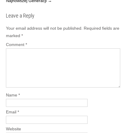
Najnowszej Generacji
→
Leave a Reply
Your email address will not be published.
Required fields are
marked
*
Comment
*
Name
*
Email
*
Website