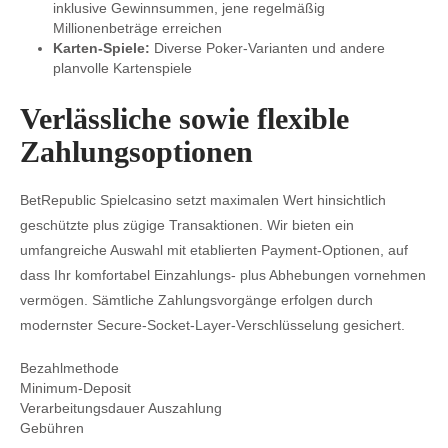
inklusive Gewinnsummen, jene regelmäßig
Millionenbeträge erreichen
Karten-Spiele:
Diverse Poker-Varianten und andere
planvolle Kartenspiele
Verlässliche sowie flexible
Zahlungsoptionen
BetRepublic Spielcasino setzt maximalen Wert hinsichtlich
geschützte plus zügige Transaktionen. Wir bieten ein
umfangreiche Auswahl mit etablierten Payment-Optionen, auf
dass Ihr komfortabel Einzahlungs- plus Abhebungen vornehmen
vermögen. Sämtliche Zahlungsvorgänge erfolgen durch
modernster Secure-Socket-Layer-Verschlüsselung gesichert.
Bezahlmethode
Minimum-Deposit
Verarbeitungsdauer Auszahlung
Gebühren