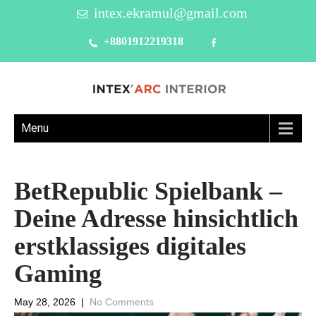
intex.ekramul@gmail.com
+8801912219318
Menu
BetRepublic Spielbank –
Deine Adresse hinsichtlich
erstklassiges digitales
Gaming
May 28, 2026
|
No Comments