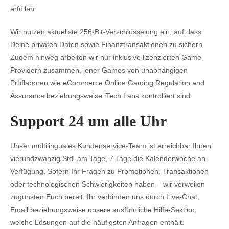
erfüllen.
Wir nutzen aktuellste 256-Bit-Verschlüsselung ein, auf dass
Deine privaten Daten sowie Finanztransaktionen zu sichern.
Zudem hinweg arbeiten wir nur inklusive lizenzierten Game-
Providern zusammen, jener Games von unabhängigen
Prüflaboren wie eCommerce Online Gaming Regulation and
Assurance beziehungsweise iTech Labs kontrolliert sind.
Support 24 um alle Uhr
Unser multilinguales Kundenservice-Team ist erreichbar Ihnen
vierundzwanzig Std. am Tage, 7 Tage die Kalenderwoche an
Verfügung. Sofern Ihr Fragen zu Promotionen, Transaktionen
oder technologischen Schwierigkeiten haben – wir verweilen
zugunsten Euch bereit. Ihr verbinden uns durch Live-Chat,
Email beziehungsweise unsere ausführliche Hilfe-Sektion,
welche Lösungen auf die häufigsten Anfragen enthält.