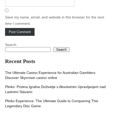
Save my name, email, and website in this browser for the next
time I comment.
Search
Search
Recent Posts
The Ultimate Casino Experience for Australian Gamblers:
Discover Skycrown casino online
Plinko: Pristna Igralna Doživetje s Absolutnim Upravljanjem nad
Lastnimi Stávami
Plinko Experience: The Ultimate Guide to Conquering This
Legendary Disc Game