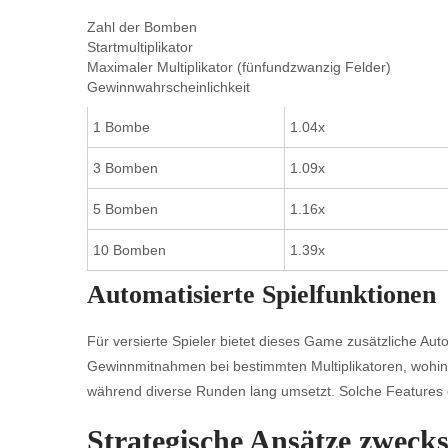
Zahl der Bomben
Startmultiplikator
Maximaler Multiplikator (fünfundzwanzig Felder)
Gewinnwahrscheinlichkeit
1 Bombe
1.04x
3 Bomben
1.09x
5 Bomben
1.16x
10 Bomben
1.39x
Automatisierte Spielfunktionen
Für versierte Spieler bietet dieses Game zusätzliche Au
Gewinnmitnahmen bei bestimmten Multiplikatoren, wohi
während diverse Runden lang umsetzt. Solche Features e
Strategische Ansätze zweck