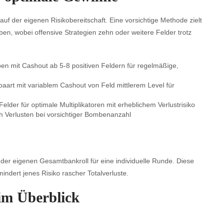
 auf der eigenen Risikobereitschaft. Eine vorsichtige Methode zielt
en, wobei offensive Strategien zehn oder weitere Felder trotz
en mit Cashout ab 5-8 positiven Feldern für regelmäßige,
aart mit variablem Cashout von Feld mittlerem Level für
elder für optimale Multiplikatoren mit erheblichem Verlustrisiko
 Verlusten bei vorsichtiger Bombenanzahl
t der eigenen Gesamtbankroll für eine individuelle Runde. Diese
indert jenes Risiko rascher Totalverluste.
 im Überblick