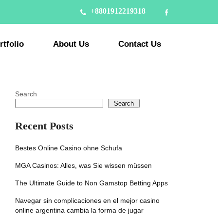
+8801912219318
rtfolio
About Us
Contact Us
Search
Search
Recent Posts
Bestes Online Casino ohne Schufa
MGA Casinos: Alles, was Sie wissen müssen
The Ultimate Guide to Non Gamstop Betting Apps
Navegar sin complicaciones en el mejor casino
online argentina cambia la forma de jugar