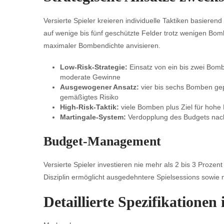
Versierte Spieler kreieren individuelle Taktiken basierend
auf wenige bis fünf geschützte Felder trotz wenigen Bomb
maximaler Bombendichte anvisieren.
Low-Risk-Strategie:
Einsatz von ein bis zwei Bomb
moderate Gewinne
Ausgewogener Ansatz:
vier bis sechs Bomben gep
gemäßigtes Risiko
High-Risk-Taktik:
viele Bomben plus Ziel für hohe F
Martingale-System:
Verdopplung des Budgets nach
Budget-Management
Versierte Spieler investieren nie mehr als 2 bis 3 Prozen
Disziplin ermöglicht ausgedehntere Spielsessions sowie m
Detaillierte Spezifikationen