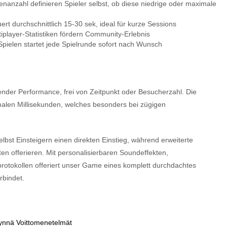
anzahl definieren Spieler selbst, ob diese niedrige oder maximale
rt durchschnittlich 15-30 sek, ideal für kurze Sessions
iplayer-Statistiken fördern Community-Erlebnis
pielen startet jede Spielrunde sofort nach Wunsch
bender Performance, frei von Zeitpunkt oder Besucherzahl. Die
imalen Millisekunden, welches besonders bei zügigen
lbst Einsteigern einen direkten Einstieg, während erweiterte
n offerieren. Mit personalisierbaren Soundeffekten,
sprotokollen offeriert unser Game eines komplett durchdachtes
rbindet.
ynnä Voittomenetelmät