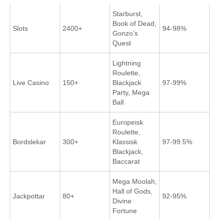
Starburst,
Book of Dead,
Slots
2400+
94-98%
Gonzo’s
Quest
Lightning
Roulette,
Live Casino
150+
Blackjack
97-99%
Party, Mega
Ball
Europeisk
Roulette,
Bordslekar
300+
Klassisk
97-99.5%
Blackjack,
Baccarat
Mega Moolah,
Hall of Gods,
Jackpottar
80+
92-95%
Divine
Fortune