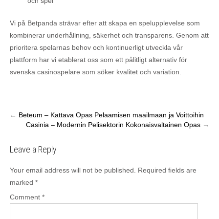
och spel
Vi på Betpanda strävar efter att skapa en spelupplevelse som
kombinerar underhållning, säkerhet och transparens. Genom att
prioritera spelarnas behov och kontinuerligt utveckla vår
plattform har vi etablerat oss som ett pålitligt alternativ för
svenska casinospelare som söker kvalitet och variation.
Post
←
Beteum – Kattava Opas Pelaamisen maailmaan ja Voittoihin
Casinia – Modernin Pelisektorin Kokonaisvaltainen Opas
→
navigation
Leave a Reply
Your email address will not be published.
Required fields are
marked
*
Comment
*