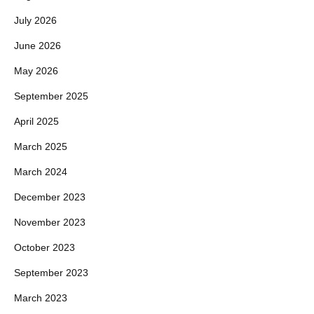
July 2026
June 2026
May 2026
September 2025
April 2025
March 2025
March 2024
December 2023
November 2023
October 2023
September 2023
March 2023