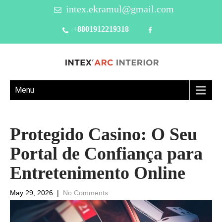
intex.ekramul@gmail.com
+8801912219318
Menu
Protegido Casino: O Seu
Portal de Confiança para
Entretenimento Online
May 29, 2026
|
No Comments