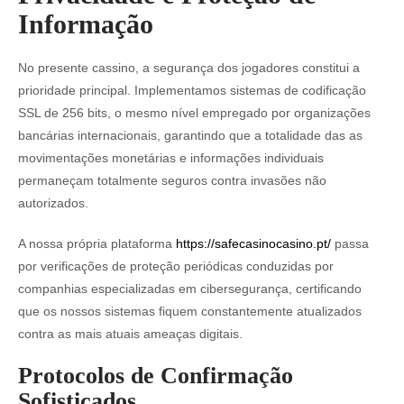
Informação
No presente cassino, a segurança dos jogadores constitui a
prioridade principal. Implementamos sistemas de codificação
SSL de 256 bits, o mesmo nível empregado por organizações
bancárias internacionais, garantindo que a totalidade das as
movimentações monetárias e informações individuais
permaneçam totalmente seguros contra invasões não
autorizados.
A nossa própria plataforma
https://safecasinocasino.pt/
passa
por verificações de proteção periódicas conduzidas por
companhias especializadas em cibersegurança, certificando
que os nossos sistemas fiquem constantemente atualizados
contra as mais atuais ameaças digitais.
Protocolos de Confirmação
Sofisticados