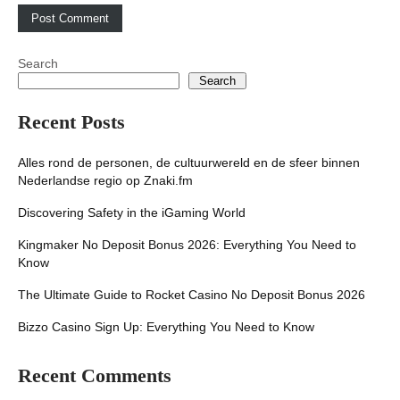
Search
Search
Recent Posts
Alles rond de personen, de cultuurwereld en de sfeer binnen
Nederlandse regio op Znaki.fm
Discovering Safety in the iGaming World
Kingmaker No Deposit Bonus 2026: Everything You Need to
Know
The Ultimate Guide to Rocket Casino No Deposit Bonus 2026
Bizzo Casino Sign Up: Everything You Need to Know
Recent Comments