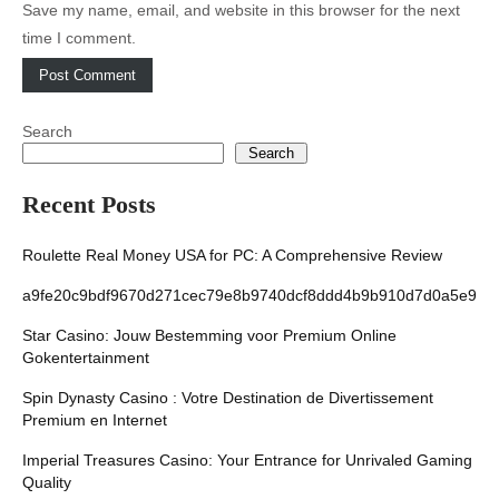
Save my name, email, and website in this browser for the next
time I comment.
Search
Search
Recent Posts
Roulette Real Money USA for PC: A Comprehensive Review
a9fe20c9bdf9670d271cec79e8b9740dcf8ddd4b9b910d7d0a5e9f1b
Star Casino: Jouw Bestemming voor Premium Online
Gokentertainment
Spin Dynasty Casino : Votre Destination de Divertissement
Premium en Internet
Imperial Treasures Casino: Your Entrance for Unrivaled Gaming
Quality