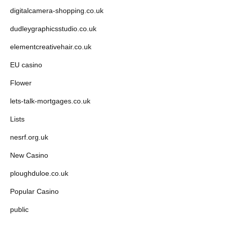
digitalcamera-shopping.co.uk
dudleygraphicsstudio.co.uk
elementcreativehair.co.uk
EU casino
Flower
lets-talk-mortgages.co.uk
Lists
nesrf.org.uk
New Casino
ploughduloe.co.uk
Popular Casino
public