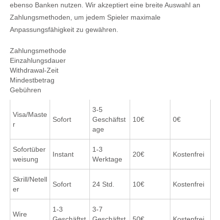
ebenso Banken nutzen. Wir akzeptiert eine breite Auswahl an
Zahlungsmethoden, um jedem Spieler maximale
Anpassungsfähigkeit zu gewähren.
Zahlungsmethode
Einzahlungsdauer
Withdrawal-Zeit
Mindestbetrag
Gebühren
3-5
Visa/Maste
Sofort
Geschäftst
10€
0€
r
age
Sofortüber
1-3
Instant
20€
Kostenfrei
weisung
Werktage
Skrill/Netell
Sofort
24 Std.
10€
Kostenfrei
er
1-3
3-7
Wire
Geschäftst
Geschäftst
50€
Kostenfrei