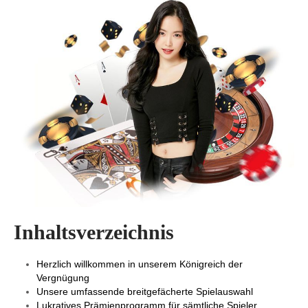
Inhaltsverzeichnis
Herzlich willkommen in unserem Königreich der
Vergnügung
Unsere umfassende breitgefächerte Spielauswahl
Lukratives Prämienprogramm für sämtliche Spieler