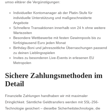
umso elitärer die Vergünstigungen:
Individueller Kontomanager ab der Platin-Stufe für
individuelle Unterstützung und maßgeschneiderte
Angebote
Schnellere Transaktionen innerhalb von 24 h ohne weitere
Wartezeiten
Besondere Wettbewerbe mit festen Gewinnpools bis zu
fünfzigtausend Euro jeden Monat
Birthday-Boni und jahreszeitliche Überraschungen passend
zu deinen Lieblingsspielen
Invites zu besonderen Live-Events in erlesenen EU
Metropolen
Sichere Zahlungsmethoden im
Detail
Finanzielle Zahlungen handhaben wir mit maximaler
Dringlichkeit. Sämtliche Geldtransfers werden mit SSL-256-
Technologie gesichert – dieselbe Sicherheitstechnologie, die