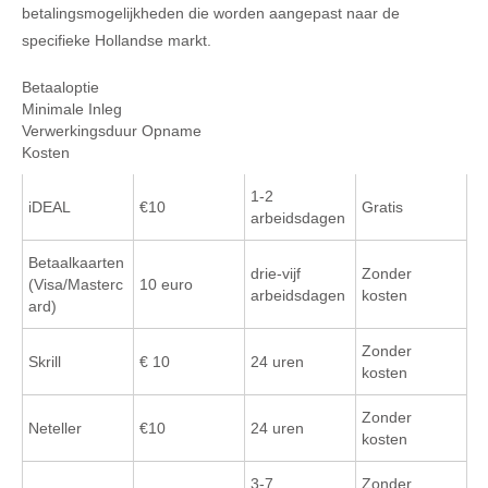
betalingsmogelijkheden die worden aangepast naar de
specifieke Hollandse markt.
Betaaloptie
Minimale Inleg
Verwerkingsduur Opname
Kosten
1-2
iDEAL
€10
Gratis
arbeidsdagen
Betaalkaarten
drie-vijf
Zonder
(Visa/Masterc
10 euro
arbeidsdagen
kosten
ard)
Zonder
Skrill
€ 10
24 uren
kosten
Zonder
Neteller
€10
24 uren
kosten
3-7
Zonder