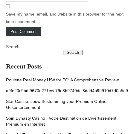
Save my name, email, and website in this browser for the next
time I comment.
Search
Search
Recent Posts
Roulette Real Money USA for PC: A Comprehensive Review
a9fe20c9bdf9670d271cec79e8b9740dcf8ddd4b9b910d7d0a5e9f1b
Star Casino: Jouw Bestemming voor Premium Online
Gokentertainment
Spin Dynasty Casino : Votre Destination de Divertissement
Premium en Internet