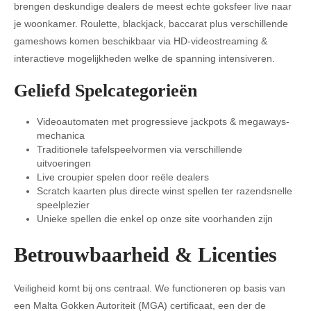
brengen deskundige dealers de meest echte goksfeer live naar
je woonkamer. Roulette, blackjack, baccarat plus verschillende
gameshows komen beschikbaar via HD-videostreaming &
interactieve mogelijkheden welke de spanning intensiveren.
Geliefd Spelcategorieën
Videoautomaten met progressieve jackpots & megaways-
mechanica
Traditionele tafelspeelvormen via verschillende
uitvoeringen
Live croupier spelen door reële dealers
Scratch kaarten plus directe winst spellen ter razendsnelle
speelplezier
Unieke spellen die enkel op onze site voorhanden zijn
Betrouwbaarheid & Licenties
Veiligheid komt bij ons centraal. We functioneren op basis van
een Malta Gokken Autoriteit (MGA) certificaat, een der de