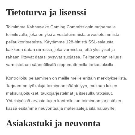
Tietoturva ja lisenssi
Toimimme Kahnawake Gaming Commissionin tarjoamalla
toimiluvalla, joka on yksi arvostetuimmista arvostetuimmista
peliauktoriteeteista. Käytämme 128-bittistä SSL-salausta
kaikkeen datan siirrossa, joka varmistaa, että yksityiset ja
rahaan liittyvät datasi pysyvät suojassa. Pelitarjonnan reiluus
varmistetaan säännöllisillä riippumattomilla tarkastuksilla.
Kontrolloitu pelaaminen on meille meille erittäin merkityksellistä.
Tarjoamme työkaluja toiminnan sääntelyyn, mukaan lukien
maksurajoitukset, taukojärjestelmät ja itsesulkuratkaisut.
Yhteistyössä arvostettujen kontrolloitun toiminnan järjestöjen
kassa esitämme neuvontaa ja materiaaleja sitä haluaville.
Asiakastuki ja neuvonta