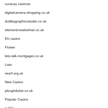
curacau casinois
digitalcamera-shopping.co.uk
dudleygraphicsstudio.co.uk
elementcreativehair.co.uk
EU casino
Flower
lets-talk-mortgages.co.uk
Lists
nesrf.org.uk
New Casino
ploughduloe.co.uk
Popular Casino