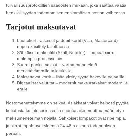
turvallisuusprotokollien säädösten mukaan, joka saattaa vaatia
henkilöllisyyden todentamisen ensimmäisen noston vaiheessa.
Tarjotut maksutavat
Luottokorttiratkaisut ja debit-kortit (Visa, Mastercard) –
nopea käsittely tallettaessa
Sähköiset maksutilit (Skrill, Neteller) – nopeat siirrot
molempiin prosesseihin
Suorat pankkimaksut – varma menetelmä
merkittävämmille talletuksille
Maksettavat kortit – lisää yksityisyyttä hakeville pelaajille
Digitaaliset valuutat – modernit maksuratkaisut modernille
eralle
Nostomenettelymme on selkeä. Asiakkaat voivat helposti pyytää
kotiutusta kotiutusosiossa, ja suoritusaika muuttuu määritetyn
maksumenetelmän nojalla. Sähköiset lompakot ovat ripeimpiä,
ja siirrot tapahtuvat yleensä 24-48 h aikana todennuksen
perään.