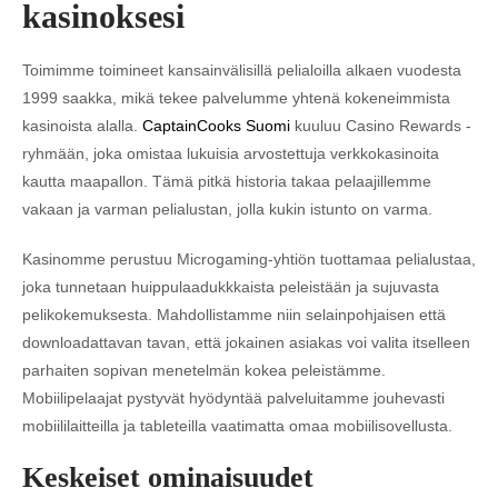
kasinoksesi
Toimimme toimineet kansainvälisillä pelialoilla alkaen vuodesta
1999 saakka, mikä tekee palvelumme yhtenä kokeneimmista
kasinoista alalla.
CaptainCooks Suomi
kuuluu Casino Rewards -
ryhmään, joka omistaa lukuisia arvostettuja verkkokasinoita
kautta maapallon. Tämä pitkä historia takaa pelaajillemme
vakaan ja varman pelialustan, jolla kukin istunto on varma.
Kasinomme perustuu Microgaming-yhtiön tuottamaa pelialustaa,
joka tunnetaan huippulaadukkkaista peleistään ja sujuvasta
pelikokemuksesta. Mahdollistamme niin selainpohjaisen että
downloadattavan tavan, että jokainen asiakas voi valita itselleen
parhaiten sopivan menetelmän kokea peleistämme.
Mobiilipelaajat pystyvät hyödyntää palveluitamme jouhevasti
mobiililaitteilla ja tableteilla vaatimatta omaa mobiilisovellusta.
Keskeiset ominaisuudet