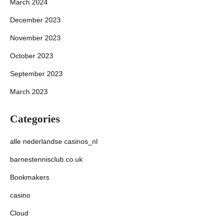
March 2024
December 2023
November 2023
October 2023
September 2023
March 2023
Categories
alle nederlandse casinos_nl
barnestennisclub.co.uk
Bookmakers
casino
Cloud