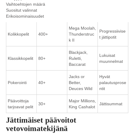
Vaihtoehtojen määrä
Suositut valinnat
Erikoisominaisuudet
Mega Moolah,
Progressiivise
Kolikkopelit
400+
Thunderstruc
t jättipotit
k II
Blackjack,
Lukuisat
Klassikkopelit
80+
Ruletti,
muunnelmat
Baccarat
Jacks or
Hyvät
Pokerointi
40+
Better,
palautusprose
Deuces Wild
ntit
Päävoittoja
Major Millions,
30+
Jättisummat
tarjoavat pelit
King Cashalot
Jättimäiset päävoitot
vetovoimatekijänä