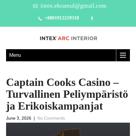
intex.ekramul@gmail.com
+8801912219318
Menu
Captain Cooks Casino –
Turvallinen Peliympäristö
ja Erikoiskampanjat
June 3, 2026
|
No Comments