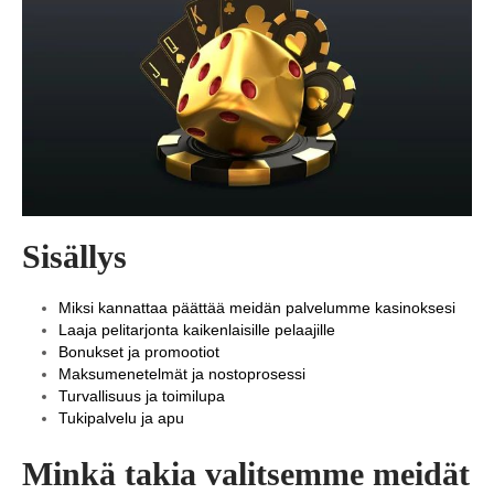
Sisällys
Miksi kannattaa päättää meidän palvelumme kasinoksesi
Laaja pelitarjonta kaikenlaisille pelaajille
Bonukset ja promootiot
Maksumenetelmät ja nostoprosessi
Turvallisuus ja toimilupa
Tukipalvelu ja apu
Minkä takia valitsemme meidät