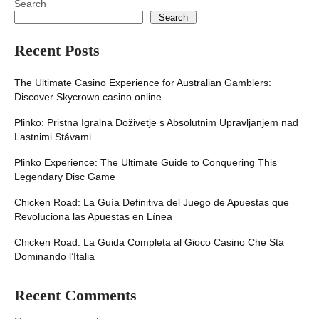
Search
Search
Recent Posts
The Ultimate Casino Experience for Australian Gamblers:
Discover Skycrown casino online
Plinko: Pristna Igralna Doživetje s Absolutnim Upravljanjem nad
Lastnimi Stávami
Plinko Experience: The Ultimate Guide to Conquering This
Legendary Disc Game
Chicken Road: La Guía Definitiva del Juego de Apuestas que
Revoluciona las Apuestas en Línea
Chicken Road: La Guida Completa al Gioco Casino Che Sta
Dominando l’Italia
Recent Comments