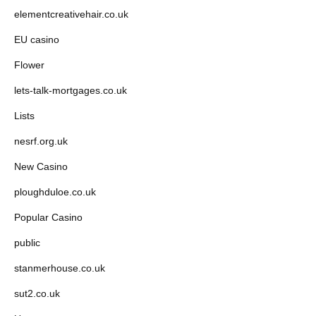
elementcreativehair.co.uk
EU casino
Flower
lets-talk-mortgages.co.uk
Lists
nesrf.org.uk
New Casino
ploughduloe.co.uk
Popular Casino
public
stanmerhouse.co.uk
sut2.co.uk