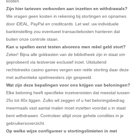
kosten.
Zijn hier tarieven verbonden aan inzetten en withdrawals?
We vragen geen kosten in rekening bij stortingen en opnames
door iDEAL, PayPal en creditcards. Let wel: uw individuele
bankinstelling zou eventueel transactiekosten hanteren dat
buiten onze controle staan.
Kan u spellen eerst testen alvorens men reëel geld stort?
Zeker! Bijna alle gokkasten van de bibliotheek zijn in staat om
geprobeerd via testversie exclusief inzet. Uitsluitend
rechtstreeks casino games vergen een reële storting daar deze
met authentieke spelmeesters zijn gespeeld.
Wat zijn deze bepalingen voor ons krijgen van beloningen?
Elke beloning heeft specifieke inzetvereisten dat meestal tussen
25x tot 40x liggen. Zulks wil zeggen of u het beloningsbedrag
meermaals vast aantal malen moet inzetten voordat u in staat
bent withdrawen. Controleer altijd onze gehele condities in je
gebruikersoverzicht.
Op welke wijze configureer u stortingslimieten in met