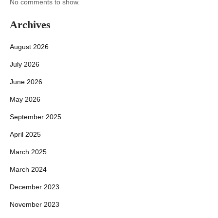
No comments to show.
Archives
August 2026
July 2026
June 2026
May 2026
September 2025
April 2025
March 2025
March 2024
December 2023
November 2023