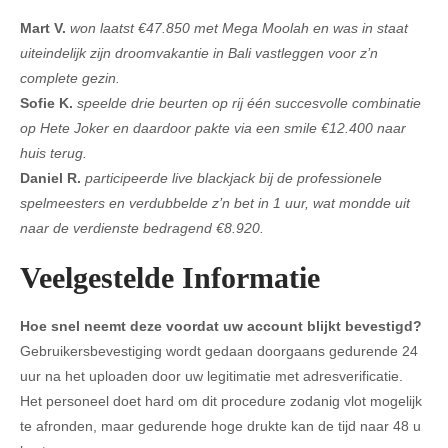
Mart V.
won laatst €47.850 met Mega Moolah en was in staat
uiteindelijk zijn droomvakantie in Bali vastleggen voor z’n
complete gezin.
Sofie K.
speelde drie beurten op rij één succesvolle combinatie
op Hete Joker en daardoor pakte via een smile €12.400 naar
huis terug.
Daniel R.
participeerde live blackjack bij de professionele
spelmeesters en verdubbelde z’n bet in 1 uur, wat mondde uit
naar de verdienste bedragend €8.920.
Veelgestelde Informatie
Hoe snel neemt deze voordat uw account blijkt bevestigd?
Gebruikersbevestiging wordt gedaan doorgaans gedurende 24
uur na het uploaden door uw legitimatie met adresverificatie.
Het personeel doet hard om dit procedure zodanig vlot mogelijk
te afronden, maar gedurende hoge drukte kan de tijd naar 48 u