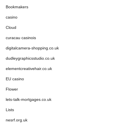
Bookmakers
casino
Cloud
curacau casinois
digitalcamera-shopping.co.uk
dudleygraphicsstudio.co.uk
elementcreativehair.co.uk
EU casino
Flower
lets-talk-mortgages.co.uk
Lists
nesrf.org.uk