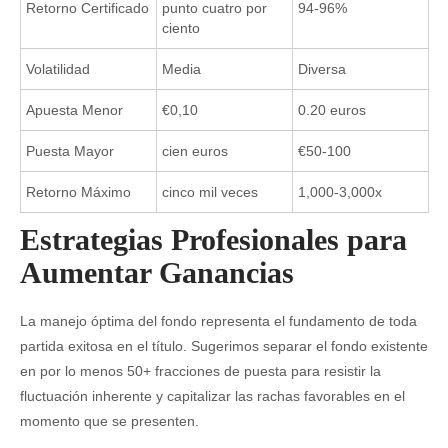
Retorno Certificado
punto cuatro por
94-96%
ciento
Volatilidad
Media
Diversa
Apuesta Menor
€0,10
0.20 euros
Puesta Mayor
cien euros
€50-100
Retorno Máximo
cinco mil veces
1,000-3,000x
Estrategias Profesionales para
Aumentar Ganancias
La manejo óptima del fondo representa el fundamento de toda
partida exitosa en el título. Sugerimos separar el fondo existente
en por lo menos 50+ fracciones de puesta para resistir la
fluctuación inherente y capitalizar las rachas favorables en el
momento que se presenten.