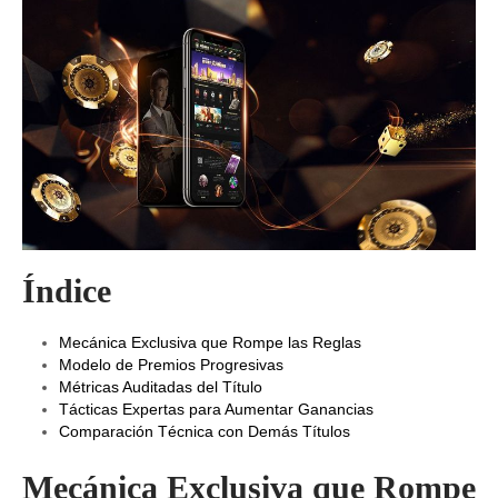
Índice
Mecánica Exclusiva que Rompe las Reglas
Modelo de Premios Progresivas
Métricas Auditadas del Título
Tácticas Expertas para Aumentar Ganancias
Comparación Técnica con Demás Títulos
Mecánica Exclusiva que Rompe