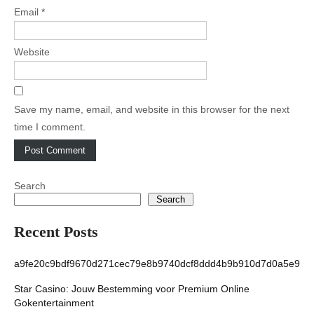
Email
*
Website
Save my name, email, and website in this browser for the next
time I comment.
Search
Search
Recent Posts
a9fe20c9bdf9670d271cec79e8b9740dcf8ddd4b9b910d7d0a5e9f1b
Star Casino: Jouw Bestemming voor Premium Online
Gokentertainment