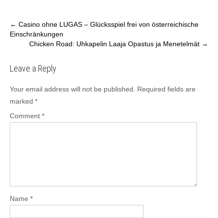
Post
←
Casino ohne LUGAS – Glücksspiel frei von österreichische
Einschränkungen
navigation
Chicken Road: Uhkapelin Laaja Opastus ja Menetelmät
→
Leave a Reply
Your email address will not be published.
Required fields are
marked
*
Comment
*
Name
*