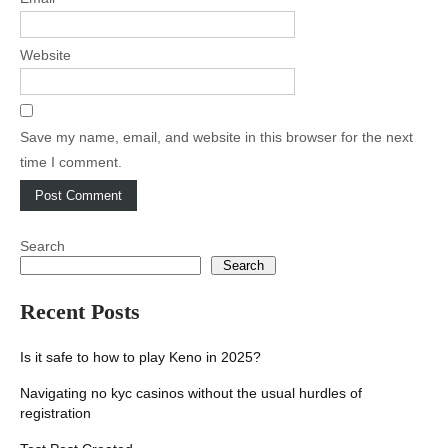
Website
Save my name, email, and website in this browser for the next
time I comment.
Search
Search
Recent Posts
Is it safe to how to play Keno in 2025?
Navigating no kyc casinos without the usual hurdles of
registration