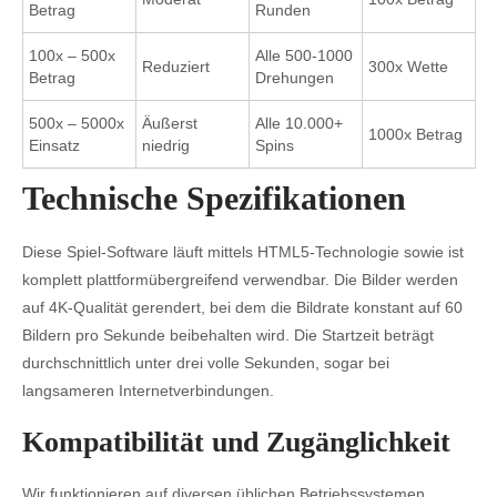
Betrag
Runden
100x – 500x
Alle 500-1000
Reduziert
300x Wette
Betrag
Drehungen
500x – 5000x
Äußerst
Alle 10.000+
1000x Betrag
Einsatz
niedrig
Spins
Technische Spezifikationen
Diese Spiel-Software läuft mittels HTML5-Technologie sowie ist
komplett plattformübergreifend verwendbar. Die Bilder werden
auf 4K-Qualität gerendert, bei dem die Bildrate konstant auf 60
Bildern pro Sekunde beibehalten wird. Die Startzeit beträgt
durchschnittlich unter drei volle Sekunden, sogar bei
langsameren Internetverbindungen.
Kompatibilität und Zugänglichkeit
Wir funktionieren auf diversen üblichen Betriebssystemen