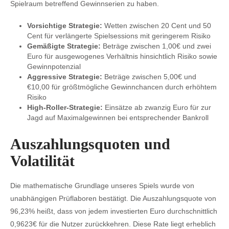
Spielraum betreffend Gewinnserien zu haben.
Vorsichtige Strategie:
Wetten zwischen 20 Cent und 50
Cent für verlängerte Spielsessions mit geringerem Risiko
Gemäßigte Strategie:
Beträge zwischen 1,00€ und zwei
Euro für ausgewogenes Verhältnis hinsichtlich Risiko sowie
Gewinnpotenzial
Aggressive Strategie:
Beträge zwischen 5,00€ und
€10,00 für größtmögliche Gewinnchancen durch erhöhtem
Risiko
High-Roller-Strategie:
Einsätze ab zwanzig Euro für zur
Jagd auf Maximalgewinnen bei entsprechender Bankroll
Auszahlungsquoten und
Volatilität
Die mathematische Grundlage unseres Spiels wurde von
unabhängigen Prüflaboren bestätigt. Die Auszahlungsquote von
96,23% heißt, dass von jedem investierten Euro durchschnittlich
0,9623€ für die Nutzer zurückkehren. Diese Rate liegt erheblich