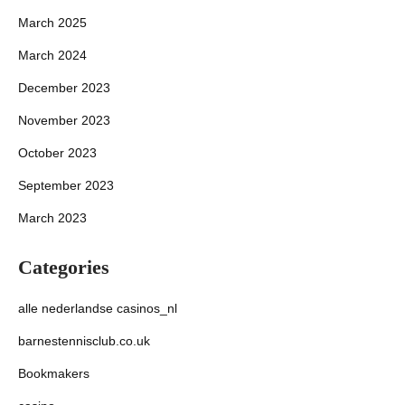
March 2025
March 2024
December 2023
November 2023
October 2023
September 2023
March 2023
Categories
alle nederlandse casinos_nl
barnestennisclub.co.uk
Bookmakers