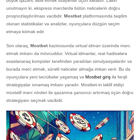
böyük qazanc əldə etmək istəyənlər üçün idealdır. Lakin
unutmayın ki, ekspress mərclərdə bütün nəticələrin doğru
proqnozlaşdırılması vacibdir.
Mostbet
platformasında təqdim
olunan statistikalar və analizlər, oyunçulara düzgün seçim
etməyə kömək edir.
Son olaraq,
Mostbet
kazinosunda
virtual idman
üzərində mərc
etmək imkanı da mövcuddur. Virtual idmanlar, real hadisələrə
əsaslanaraq kompüter tərəfindən yaradılan simulyasiyalardır və
burada mərc etmək, sürətli nəticələr almağa imkan verir. Bu da
oyunçulara yeni təcrübələr yaşamaq və
Mostbet giriş
ilə fərqli
strategiyalar sınamaq imkanı yaradır. Mostbet-in təklif etdiyi
müxtəlif mərc növləri ilə qazanma şansınızı artırmaq üçün doğru
strategiyanı seçmək vacibdir.