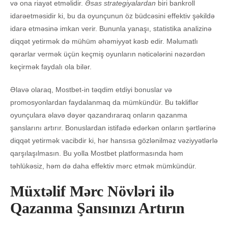
və ona riayət etməlidir.
Əsas strategiyalardan
biri bankroll
idarəetməsidir ki, bu da oyunçunun öz büdcəsini effektiv şəkildə
idarə etməsinə imkan verir. Bununla yanaşı, statistika analizinə
diqqət yetirmək də mühüm əhəmiyyət kəsb edir. Məlumatlı
qərarlar vermək üçün keçmiş oyunların nəticələrini nəzərdən
keçirmək faydalı ola bilər.
Əlavə olaraq, Mostbet-in təqdim etdiyi bonuslar və
promosyonlardan faydalanmaq da mümkündür. Bu təkliflər
oyunçulara əlavə dəyər qazandıraraq onların qazanma
şanslarını artırır. Bonuslardan istifadə edərkən onların şərtlərinə
diqqət yetirmək vacibdir ki, hər hansısa gözlənilməz vəziyyətlərlə
qarşılaşılmasın. Bu yolla Mostbet platformasında həm
təhlükəsiz, həm də daha effektiv mərc etmək mümkündür.
Müxtəlif Mərc Növləri ilə
Qazanma Şansınızı Artırın