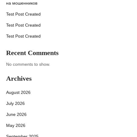
на мошенников
Test Post Created
Test Post Created
Test Post Created
Recent Comments
No comments to show.
Archives
August 2026
July 2026
June 2026
May 2026
September 2025