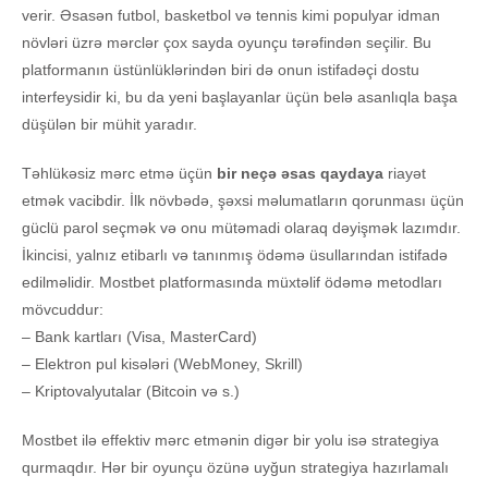
verir. Əsasən futbol, basketbol və tennis kimi populyar idman
növləri üzrə mərclər çox sayda oyunçu tərəfindən seçilir. Bu
platformanın üstünlüklərindən biri də onun istifadəçi dostu
interfeysidir ki, bu da yeni başlayanlar üçün belə asanlıqla başa
düşülən bir mühit yaradır.
Təhlükəsiz mərc etmə üçün
bir neçə əsas qaydaya
riayət
etmək vacibdir. İlk növbədə, şəxsi məlumatların qorunması üçün
güclü parol seçmək və onu mütəmadi olaraq dəyişmək lazımdır.
İkincisi, yalnız etibarlı və tanınmış ödəmə üsullarından istifadə
edilməlidir. Mostbet platformasında müxtəlif ödəmə metodları
mövcuddur:
– Bank kartları (Visa, MasterCard)
– Elektron pul kisələri (WebMoney, Skrill)
– Kriptovalyutalar (Bitcoin və s.)
Mostbet ilə effektiv mərc etmənin digər bir yolu isə strategiya
qurmaqdır. Hər bir oyunçu özünə uyğun strategiya hazırlamalı