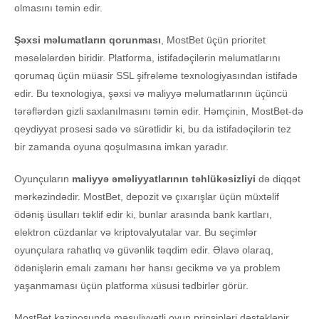
olmasını təmin edir.
Şəxsi məlumatların qorunması
, MostBet üçün prioritet
məsələlərdən biridir. Platforma, istifadəçilərin məlumatlarını
qorumaq üçün müasir SSL şifrələmə texnologiyasından istifadə
edir. Bu texnologiya, şəxsi və maliyyə məlumatlarının üçüncü
tərəflərdən gizli saxlanılmasını təmin edir. Həmçinin, MostBet-də
qeydiyyat prosesi sadə və sürətlidir ki, bu da istifadəçilərin tez
bir zamanda oyuna qoşulmasına imkan yaradır.
Oyunçuların
maliyyə əməliyyatlarının təhlükəsizliyi
də diqqət
mərkəzindədir. MostBet, depozit və çıxarışlar üçün müxtəlif
ödəniş üsulları təklif edir ki, bunlar arasında bank kartları,
elektron cüzdanlar və kriptovalyutalar var. Bu seçimlər
oyunçulara rahatlıq və güvənlik təqdim edir. Əlavə olaraq,
ödənişlərin emalı zamanı hər hansı gecikmə və ya problem
yaşanmaması üçün platforma xüsusi tədbirlər görür.
MostBet kazinosunda məsuliyyətli oyun prinsipləri dəstəklənir.