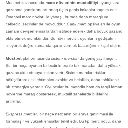
Mostbet kazinosunda
mərc növlərinin müxtəlifliyi
oyunçulara
qazanma şanslarını artırmaq üçün geniş imkanlar təqdim edir.
Ənənəvi mərc növləri ilə yanaşı, burada daha maraqlı və
cəlbedici seçimlər də mövcuddur.
Canlı mərc
opsiyaları ilə oyun
zamanı dəyişən əmsallardan istifadə edərək daha böyük qazanc
əldə etmək mümkündür. Bu növ mərclər, oyunların gedişatını
izləyərək doğru zamanda qərar vermək bacarığını inkişaf etdirir.
Mostbet
platformasında
sistem mərcləri
də geniş yayılmışdır.
Bu, bir neçə oyunun birləşdirilməsi ilə tək mərcdən daha yüksək
qazanc əldə etməyə imkan verir. Sistem mərcləri riskləri
bölüşdürərək itki ehtimalını azaldır və beləliklə, daha təhlükəsiz
bir strategiya yaradır. Oyunçular bu metodla həm də fərqli idman
növlərinə maraq göstərərək, müxtəlif sahələrdə biliklərini
artırırlar.
Ekspress mərclər
, bir neçə nəticənin bir araya gətirilməsi ilə
formalaşır və yüksək əmsallar təklif edir. Bu tip mərc növü, daha