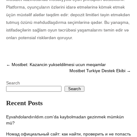
Platforma, oyunçuların özlərini idarə etmələrinə kömək etmək
üçün müxtəlif alətlər təqdim edir: depozit limitləri təyin etməkdən
tutmuş özünü məhdudlaşdırma seçimlərinə qədər. Bu yanaşma,
istifadəçilərin sağlam oyun təcrübəsi yaşamalarını təmin edir və
onları potensial risklərdən qoruyur.
Post
←
Mostbet: Kazancin yukseldilmesi ucun meqamlar
Mostbet Turkiye Destek Ekibi
→
navigation
Search
Search
Recent Posts
Eyvahdolandırıldım.com’da kaybolmadan gezinmek mümkün
mü?
Номад официальный сайт: как найти, проверить и не попасть