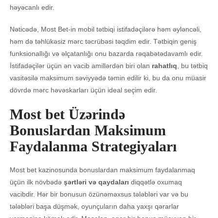
həyəcanlı edir.
Nəticədə, Most Bet-in mobil tətbiqi istifadəçilərə həm əyləncəli,
həm də təhlükəsiz mərc təcrübəsi təqdim edir. Tətbiqin geniş
funksionallığı və əlçatanlığı onu bazarda rəqabətədavamlı edir.
İstifadəçilər üçün ən vacib amillərdən biri olan
rahatlıq
, bu tətbiq
vasitəsilə maksimum səviyyədə təmin edilir ki, bu da onu müasir
dövrdə mərc həvəskarları üçün ideal seçim edir.
Most bet Üzərində
Bonuslardan Maksimum
Faydalanma Strategiyaları
Most bet kazinosunda bonuslardan maksimum faydalanmaq
üçün ilk növbədə
şərtləri və qaydaları
diqqətlə oxumaq
vacibdir. Hər bir bonusun özünəməxsus tələbləri var və bu
tələbləri başa düşmək, oyunçuların daha yaxşı qərarlar