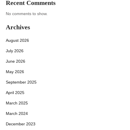
Recent Comments
No comments to show.
Archives
August 2026
July 2026
June 2026
May 2026
September 2025
April 2025
March 2025
March 2024
December 2023