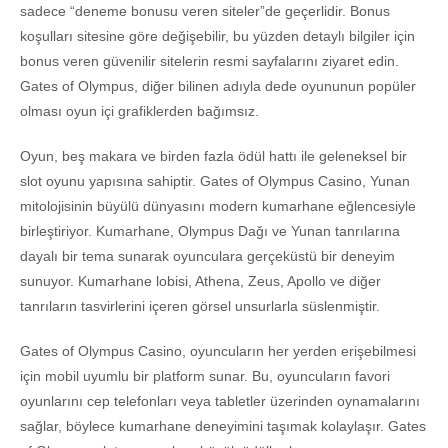
sadece “deneme bonusu veren siteler”de geçerlidir. Bonus
koşulları sitesine göre değişebilir, bu yüzden detaylı bilgiler için
bonus veren güvenilir sitelerin resmi sayfalarını ziyaret edin.
Gates of Olympus, diğer bilinen adıyla dede oyununun popüler
olması oyun içi grafiklerden bağımsız.
Oyun, beş makara ve birden fazla ödül hattı ile geleneksel bir
slot oyunu yapısına sahiptir. Gates of Olympus Casino, Yunan
mitolojisinin büyülü dünyasını modern kumarhane eğlencesiyle
birleştiriyor. Kumarhane, Olympus Dağı ve Yunan tanrılarına
dayalı bir tema sunarak oyunculara gerçeküstü bir deneyim
sunuyor. Kumarhane lobisi, Athena, Zeus, Apollo ve diğer
tanrıların tasvirlerini içeren görsel unsurlarla süslenmiştir.
Gates of Olympus Casino, oyuncuların her yerden erişebilmesi
için mobil uyumlu bir platform sunar. Bu, oyuncuların favori
oyunlarını cep telefonları veya tabletler üzerinden oynamalarını
sağlar, böylece kumarhane deneyimini taşımak kolaylaşır. Gates