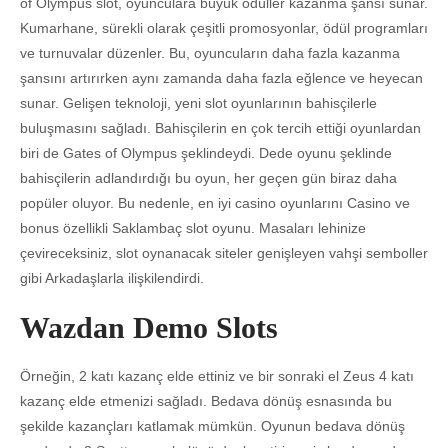
of Olympus slot, oyunculara büyük ödüller kazanma şansı sunar.
Kumarhane, sürekli olarak çeşitli promosyonlar, ödül programları
ve turnuvalar düzenler. Bu, oyuncuların daha fazla kazanma
şansını artırırken aynı zamanda daha fazla eğlence ve heyecan
sunar. Gelişen teknoloji, yeni slot oyunlarının bahisçilerle
buluşmasını sağladı. Bahisçilerin en çok tercih ettiği oyunlardan
biri de Gates of Olympus şeklindeydi. Dede oyunu şeklinde
bahisçilerin adlandırdığı bu oyun, her geçen gün biraz daha
popüler oluyor. Bu nedenle, en iyi casino oyunlarını Casino ve
bonus özellikli Saklambaç slot oyunu. Masaları lehinize
çevireceksiniz, slot oynanacak siteler genişleyen vahşi semboller
gibi Arkadaşlarla ilişkilendirdi.
Wazdan Demo Slots
Örneğin, 2 katı kazanç elde ettiniz ve bir sonraki el Zeus 4 katı
kazanç elde etmenizi sağladı. Bedava dönüş esnasında bu
şekilde kazançları katlamak mümkün. Oyunun bedava dönüş