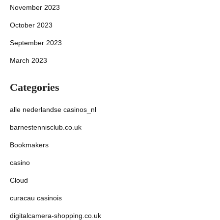
November 2023
October 2023
September 2023
March 2023
Categories
alle nederlandse casinos_nl
barnestennisclub.co.uk
Bookmakers
casino
Cloud
curacau casinois
digitalcamera-shopping.co.uk