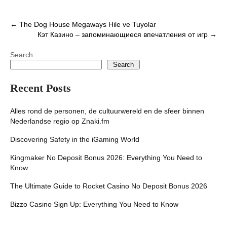
Post
←
The Dog House Megaways Hile ve Tuyolar
Кэт Казино – запоминающиеся впечатления от игр
→
navigation
Search
Search
Recent Posts
Alles rond de personen, de cultuurwereld en de sfeer binnen
Nederlandse regio op Znaki.fm
Discovering Safety in the iGaming World
Kingmaker No Deposit Bonus 2026: Everything You Need to
Know
The Ultimate Guide to Rocket Casino No Deposit Bonus 2026
Bizzo Casino Sign Up: Everything You Need to Know