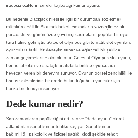
iradesiz eziklerin sürekli kaybettiği kumar oyunu.
Bu nedenle Blackjack hilesi ile ilgili bir durumdan söz etmek
mümkün değildir. Slot makineleri, casinoların vazgeçilmez bir
parçasıdır ve günümüzde çevrimiçi casinoların popüler bir oyun
türü haline gelmiştir. Gates of Olympus gibi tematik slot oyunları,
oyunculara farklı bir deneyim sunar ve eğlenceli bir şekilde
zaman geçirmelerine olanak tanır. Gates of Olympus slot oyunu,
bonus tabloları ve stratejik analizlerle birlikte oyunculara
heyecan veren bir deneyim sunuyor. Oyunun görsel zenginliği ile
bonus sistemlerinin bir arada bulunduğu bu, oyuncular için
harika bir deneyim sunuyor.
Dede kumar nedir?
Son zamanlarda popülerliğini arttıran ve “dede oyunu” olarak
adlandırılan sanal kumar tehlike saçıyor. Sanal kumar
bağımlılığı, psikolojik ve fiziksel sağlığı ciddi şekilde tehdit