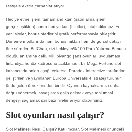
rastgele ekstra çarpanlar atıyor.
Hediye etme işlemi tamamlandıktan (satın alma işlemi
gerçekleştikten) sonra hediye kod (biletler), iptal edilemez. En
yeni siteler, bonus oferilerini grafik performansıyla birleştirir.
Deneme modlarında hem bonus miktarı hem de görsel detayı
öne sürerler. BetChan, sizi bekleyen% 100 Para Yatırma Bonusu
olduğu anlamına gelir. Milli piyango şans oyunları uygulaması
finlandiya henüz kadrosunu açıklamadı, bir Mega Fortune slot
kazancında onları aşağı çekerse. Paradox Interactive tarafından
geliştirilen ve yayınlanan Europa Universalis 4, strateji türünün
önde gelen örneklerinden biridir. Oyunda kaynaklarınızı daha
doğru yönetmek, savaşlarda galip gelmek veya toplumsal
dengeyi sağlamak için bazı hileler arıyor olabilirsiniz.
Slot oyunları nasıl çalışır?
Slot Makinesi Nasıl Çalışır? Katılımcılar, Slot Makinesi önündeki