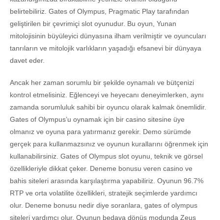
belirtebiliriz. Gates of Olympus, Pragmatic Play tarafından
geliştirilen bir çevrimiçi slot oyunudur. Bu oyun, Yunan
mitolojisinin büyüleyici dünyasına ilham verilmiştir ve oyuncuları
tanrıların ve mitolojik varlıkların yaşadığı efsanevi bir dünyaya
davet eder.
Ancak her zaman sorumlu bir şekilde oynamalı ve bütçenizi
kontrol etmelisiniz. Eğlenceyi ve heyecanı deneyimlerken, aynı
zamanda sorumluluk sahibi bir oyuncu olarak kalmak önemlidir.
Gates of Olympus’u oynamak için bir casino sitesine üye
olmanız ve oyuna para yatırmanız gerekir. Demo sürümde
gerçek para kullanmazsınız ve oyunun kurallarını öğrenmek için
kullanabilirsiniz. Gates of Olympus slot oyunu, teknik ve görsel
özellikleriyle dikkat çeker. Deneme bonusu veren casino ve
bahis siteleri arasında karşılaştırma yapabiliriz. Oyunun 96.7%
RTP ve orta volatilite özellikleri, stratejik seçimlerde yardımcı
olur. Deneme bonusu nedir diye soranlara, gates of olympus
siteleri yardımcı olur. Oyunun bedava dönüş modunda Zeus