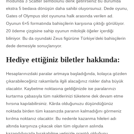
modunda 3 Scatter sembolünü denk getirirseniz bu durumda
ekstra 5 bedava dönüşün daha sahibi oluyorsunuz. Dede oyunu,
Gates of Olympus slot oyununa halk arasında verilen ad.
Oyunun 6×5 formatında bahisçilerin karşısına çıktığı görülüyor.
20 ödeme çizgisine sahip oyunun mitolojik öğeler içerdiği
biliniyor. Bu da oyundaki Zeus figürüne Türkiye’deki bahisçilerin
dede demesiyle sonuçlanıyor.
Hediye ettiğiniz biletler hakkında:
Hesaplarınızdaki paralar artmaya başladığında, kolayca gözden
çıkarabileceğiniz rakamlarla ilgili alacağınız riskler daha büyük
olacaktır. Kaybetme noktasına geldiğinizde ise paralarınızı
kurtarma çabasıyla tüm nakitlerinizi tüketene dek devam etme
hırsına kapılabilirsiniz. Kârda olduğunuzu düşündüğünüz
noktada birden tüm kasanızda paranın kalmadığını görmeniz
kırılma noktanız olacaktır. Bu nedenle kazanma hileleri adı
altında karşınıza çıkacak olan tüm olguların aslında
kazandığınızda bırakabilme yetinizle orantılı olduğunu