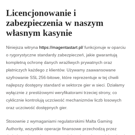
Licencjonowanie i
zabezpieczenia w naszym
własnym kasynie
Niniejsza witryna
https://magentastart.pl/
funkcjonuje w oparciu
o rygorystyczne standardy zabezpieczeń, jakie gwarantują
kompletną ochronę danych wrażliwych prywatnych oraz
płatniczych każdego z klientów. Używamy zaawansowane
szyfrowanie SSL 256-bitowe, które reprezentuje w tej chwili
najlepszy dostępny standard w sektorze gier w sieci. Działamy
wyłącznie z prestiżowymi weryfikatorami trzeciej strony, co
cyklicznie kontrolują uczciwość mechanizmów liczb losowych
oraz uczciwość dostępnych gier.
Stosownie z wymaganiami regulatorskimi Malta Gaming
Authority, wszystkie operacje finansowe przechodzą przez