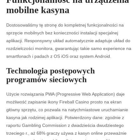
mobilne kasyna
Dostosowaliśmy tę stronę do kompletnej funkcjonalności na
sprzęcie mobilnych bez konieczności instalacji specjalnej
aplikacji. Responsywny układ automatycznie adaptuje układ do
rozdzielczości monitora, gwarantując takie samo experience na
smartfonach i padach z OS iOS oraz system Android.
Technologia postępowych
programów sieciowych
Użycie rozwiązania PWA (Progressive Web Application) daje
możliwość zapisanie ikony Fireball Casino prosto na ekran
główny sprzętu, co pozwala na natychmiastowe uruchamianie
kasyna jak rodzimej aplikacji. Potwierdzony dane: zgodnie z
raportu Gambling Commission z dwadzieścia dwudziestego
trzeciego r., aż 68% graczy używa z kasyn online przeważnie