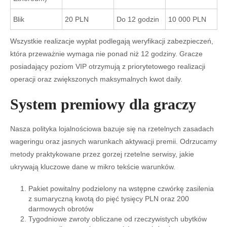
Blik
20 PLN
Do 12 godzin
10 000 PLN
Wszystkie realizacje wypłat podlegają weryfikacji zabezpieczeń,
która przeważnie wymaga nie ponad niż 12 godziny. Gracze
posiadający poziom VIP otrzymują z priorytetowego realizacji
operacji oraz zwiększonych maksymalnych kwot daily.
System premiowy dla graczy
Nasza polityka lojalnościowa bazuje się na rzetelnych zasadach
wageringu oraz jasnych warunkach aktywacji premii. Odrzucamy
metody praktykowane przez gorzej rzetelne serwisy, jakie
ukrywają kluczowe dane w mikro tekście warunków.
Pakiet powitalny podzielony na wstępne czwórkę zasilenia
z sumaryczną kwotą do pięć tysięcy PLN oraz 200
darmowych obrotów
Tygodniowe zwroty obliczane od rzeczywistych ubytków