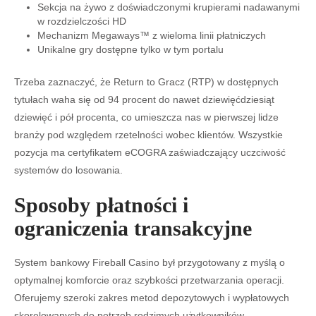
Sekcja na żywo z doświadczonymi krupierami nadawanymi
w rozdzielczości HD
Mechanizm Megaways™ z wieloma linii płatniczych
Unikalne gry dostępne tylko w tym portalu
Trzeba zaznaczyć, że Return to Gracz (RTP) w dostępnych
tytułach waha się od 94 procent do nawet dziewięćdziesiąt
dziewięć i pół procenta, co umieszcza nas w pierwszej lidze
branży pod względem rzetelności wobec klientów. Wszystkie
pozycja ma certyfikatem eCOGRA zaświadczający uczciwość
systemów do losowania.
Sposoby płatności i
ograniczenia transakcyjne
System bankowy Fireball Casino był przygotowany z myślą o
optymalnej komforcie oraz szybkości przetwarzania operacji.
Oferujemy szeroki zakres metod depozytowych i wypłatowych
skorelowanych do potrzeb rodzimych użytkowników.