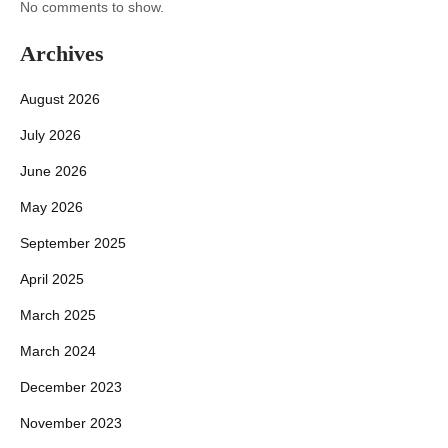
No comments to show.
Archives
August 2026
July 2026
June 2026
May 2026
September 2025
April 2025
March 2025
March 2024
December 2023
November 2023