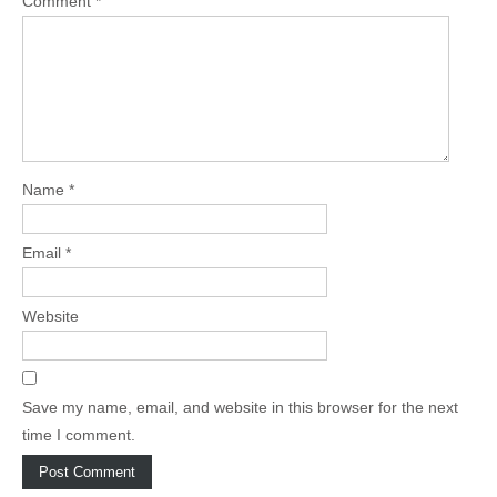
Comment
*
Name
*
Email
*
Website
Save my name, email, and website in this browser for the next
time I comment.