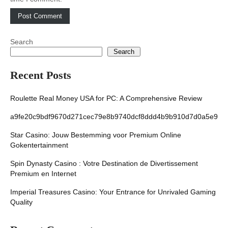
Search
Search
Recent Posts
Roulette Real Money USA for PC: A Comprehensive Review
a9fe20c9bdf9670d271cec79e8b9740dcf8ddd4b9b910d7d0a5e9f1b
Star Casino: Jouw Bestemming voor Premium Online
Gokentertainment
Spin Dynasty Casino : Votre Destination de Divertissement
Premium en Internet
Imperial Treasures Casino: Your Entrance for Unrivaled Gaming
Quality