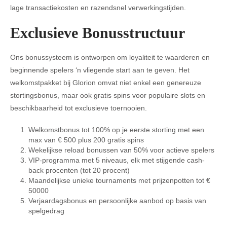
lage transactiekosten en razendsnel verwerkingstijden.
Exclusieve Bonusstructuur
Ons bonussysteem is ontworpen om loyaliteit te waarderen en
beginnende spelers ‘n vliegende start aan te geven. Het
welkomstpakket bij Glorion omvat niet enkel een genereuze
stortingsbonus, maar ook gratis spins voor populaire slots en
beschikbaarheid tot exclusieve toernooien.
Welkomstbonus tot 100% op je eerste storting met een
max van € 500 plus 200 gratis spins
Wekelijkse reload bonussen van 50% voor actieve spelers
VIP-programma met 5 niveaus, elk met stijgende cash-
back procenten (tot 20 procent)
Maandelijkse unieke tournaments met prijzenpotten tot €
50000
Verjaardagsbonus en persoonlijke aanbod op basis van
spelgedrag