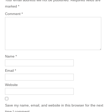
Your email address will not be published.
Required fields are
marked
*
Comment
*
Name
*
Email
*
Website
Save my name, email, and website in this browser for the next
time I comment.