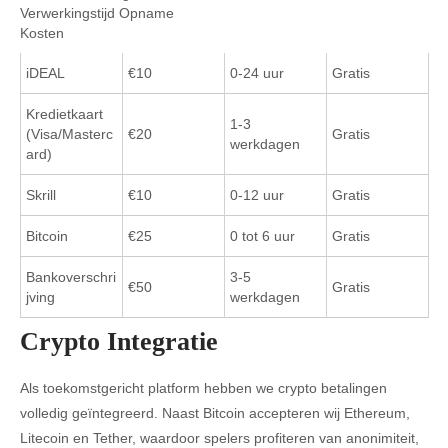
Verwerkingstijd Opname
Kosten
iDEAL
€10
0-24 uur
Gratis
Kredietkaart
1-3
(Visa/Masterc
€20
Gratis
werkdagen
ard)
Skrill
€10
0-12 uur
Gratis
Bitcoin
€25
0 tot 6 uur
Gratis
Bankoverschri
3-5
€50
Gratis
jving
werkdagen
Crypto Integratie
Als toekomstgericht platform hebben we crypto betalingen
volledig geïntegreerd. Naast Bitcoin accepteren wij Ethereum,
Litecoin en Tether, waardoor spelers profiteren van anonimiteit,