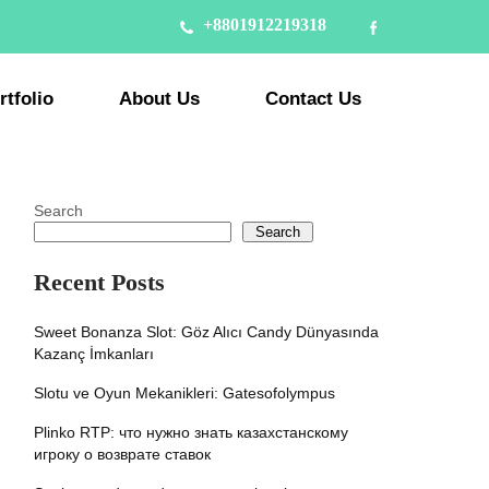
+8801912219318
rtfolio
About Us
Contact Us
Search
Search
Recent Posts
Sweet Bonanza Slot: Göz Alıcı Candy Dünyasında
Kazanç İmkanları
Slotu ve Oyun Mekanikleri: Gatesofolympus
Plinko RTP: что нужно знать казахстанскому
игроку о возврате ставок