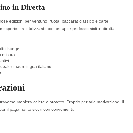
ino in Diretta
rose edizioni per ventuno, ruota, baccarat classico e carte.
’esperienza totalizzante con croupier professionisti in diretta
tti i budget
u misura
ntivi
dealer madrelingua italiano
e
razioni
ttraverso maniera celere e protetto. Proprio per tale motivazione, Il
r il pagamento sicuri con convenienti.