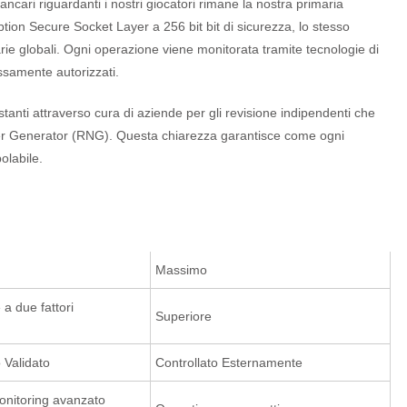
bancari riguardanti i nostri giocatori rimane la nostra primaria
ion Secure Socket Layer a 256 bit bit di sicurezza, lo stesso
ziarie globali. Ogni operazione viene monitorata tramite tecnologie di
ssamente autorizzati.
ostanti attraverso cura di aziende per gli revisione indipendenti che
er Generator (RNG). Questa chiarezza garantisce come ogni
olabile.
Massimo
 a due fattori
Superiore
Validato
Controllato Esternamente
onitoring avanzato