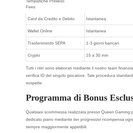
Tempistiche Prelievo
Fees
Card da Credito e Debito
Istantanea
Wallet Online
Istantanea
Trasferimento SEPA
1-3 giorni bancari
Crypto
15 a 30 min
Tutti i ritiri sono elaborati mediante il nostro team finanz
verifica ID del singolo giocatore. Tale procedura standar
sospette.
Programma di Bonus Esclus
Qualsiasi scommessa realizzata presso Queen Gaming parte
dedicato piano mediante tier progressivi ricompensa ogni 
sempre maggiormente appetibili.