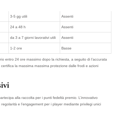
3-5 gg utili
Assenti
24 a 48 h
Assenti
da 3 a 7 giorni lavorativi utili
Assenti
1-2 ore
Basse
iario entro 24 ore massimo dopo la richiesta, a seguito di l’accurata
d certifica la massima massima protezione dalle frodi e azioni
ivi
cipa alla raccolta per i punti fedeltà premio. L’innovativo
regolarità e l’engagement per i player mediante privilegi unici