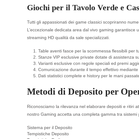
Giochi per il Tavolo Verde e Cas
Tutti gli appassionati dei game classici scopriranno nume
L’eccezionale dedicata area dal vivo gaming garantisce un
streaming HD qualità da sale specializzati.
Table aventi fasce per la scommessa flessibili per tu
Stanze VIP esclusive private dotate di assistenza s
Varianti esclusive con regole speciali ed premi aggiu
Comunicazione durante il tempo effettivo mediante 
Dati statistici complete e history per le mani passat
Metodi di Deposito per Ope
Riconosciamo la rilevanza nel elaborare depositi e ritiri a
nostro Gaming accetta una completa gamma tra sistemi pe
Sistema per il Deposito
Tempistiche Deposito