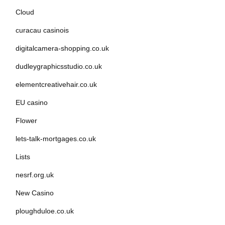
Cloud
curacau casinois
digitalcamera-shopping.co.uk
dudleygraphicsstudio.co.uk
elementcreativehair.co.uk
EU casino
Flower
lets-talk-mortgages.co.uk
Lists
nesrf.org.uk
New Casino
ploughduloe.co.uk