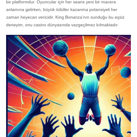
bir platformdur. Oyuncular için her seans yeni bir macera
anlamına gelirken, büyük ödüller kazanma potansiyeli her
zaman heyecan vericidir. King Bonanza’nın sunduğu bu eşsiz
deneyim, onu casino dünyasında vazgeçilmez kılmaktadır.