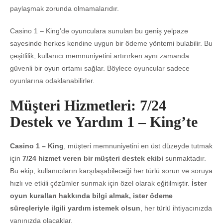
paylaşmak zorunda olmamalarıdır.
Casino 1 – King’de oyunculara sunulan bu geniş yelpaze
sayesinde herkes kendine uygun bir ödeme yöntemi bulabilir. Bu
çeşitlilik, kullanıcı memnuniyetini artırırken aynı zamanda
güvenli bir oyun ortamı sağlar. Böylece oyuncular sadece
oyunlarına odaklanabilirler.
Müşteri Hizmetleri: 7/24
Destek ve Yardım 1 – King’te
Casino 1 – King
, müşteri memnuniyetini en üst düzeyde tutmak
için
7/24 hizmet veren bir müşteri destek ekibi
sunmaktadır.
Bu ekip, kullanıcıların karşılaşabileceği her türlü sorun ve soruya
hızlı ve etkili çözümler sunmak için özel olarak eğitilmiştir.
İster
oyun kuralları hakkında bilgi almak, ister ödeme
süreçleriyle ilgili yardım istemek olsun
, her türlü ihtiyacınızda
yanınızda olacaklar.