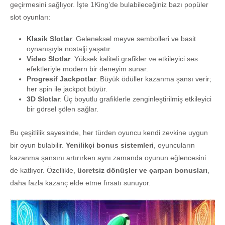
geçirmesini sağlıyor. İşte 1King’de bulabileceğiniz bazı popüler
slot oyunları:
Klasik Slotlar
: Geleneksel meyve sembolleri ve basit
oynanışıyla nostalji yaşatır.
Video Slotlar
: Yüksek kaliteli grafikler ve etkileyici ses
efektleriyle modern bir deneyim sunar.
Progresif Jackpotlar
: Büyük ödüller kazanma şansı verir;
her spin ile jackpot büyür.
3D Slotlar
: Üç boyutlu grafiklerle zenginleştirilmiş etkileyici
bir görsel şölen sağlar.
Bu çeşitlilik sayesinde, her türden oyuncu kendi zevkine uygun
bir oyun bulabilir.
Yenilikçi bonus sistemleri
, oyuncuların
kazanma şansını artırırken aynı zamanda oyunun eğlencesini
de katlıyor. Özellikle,
ücretsiz dönüşler ve çarpan bonusları
,
daha fazla kazanç elde etme fırsatı sunuyor.