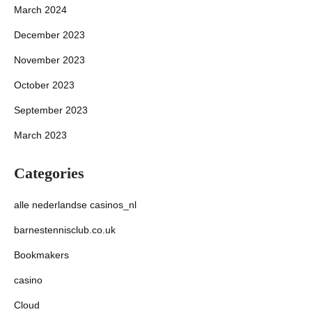
March 2024
December 2023
November 2023
October 2023
September 2023
March 2023
Categories
alle nederlandse casinos_nl
barnestennisclub.co.uk
Bookmakers
casino
Cloud