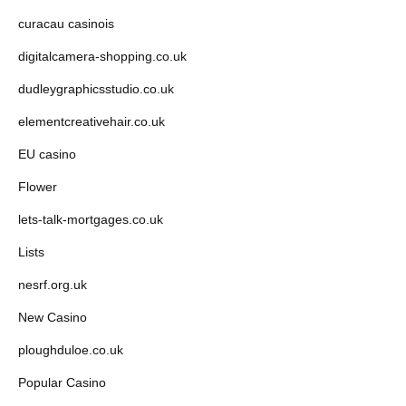
curacau casinois
digitalcamera-shopping.co.uk
dudleygraphicsstudio.co.uk
elementcreativehair.co.uk
EU casino
Flower
lets-talk-mortgages.co.uk
Lists
nesrf.org.uk
New Casino
ploughduloe.co.uk
Popular Casino