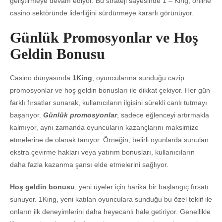
geliştirmeye devam ediyor. Bu strateji sayesinde 1 – King, online
casino sektöründe liderliğini sürdürmeye kararlı görünüyor.
Günlük Promosyonlar ve Hoş
Geldin Bonusu
Casino dünyasında
1King
, oyuncularına sunduğu cazip
promosyonlar ve hoş geldin bonusları ile dikkat çekiyor. Her gün
farklı fırsatlar sunarak, kullanıcıların ilgisini sürekli canlı tutmayı
başarıyor.
Günlük promosyonlar
, sadece eğlenceyi artırmakla
kalmıyor, aynı zamanda oyuncuların kazançlarını maksimize
etmelerine de olanak tanıyor. Örneğin, belirli oyunlarda sunulan
ekstra çevirme hakları veya yatırım bonusları, kullanıcıların
daha fazla kazanma şansı elde etmelerini sağlıyor.
Hoş geldin bonusu
, yeni üyeler için harika bir başlangıç fırsatı
sunuyor. 1King, yeni katılan oyunculara sunduğu bu özel teklif ile
onların ilk deneyimlerini daha heyecanlı hale getiriyor. Genellikle