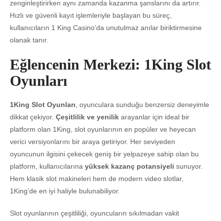
zenginleştirirken aynı zamanda kazanma şanslarını da artırır.
Hızlı ve güvenli kayıt işlemleriyle başlayan bu süreç,
kullanıcıların 1 King Casino’da unutulmaz anılar biriktirmesine
olanak tanır.
Eğlencenin Merkezi: 1King Slot
Oyunları
1King Slot Oyunları
, oyunculara sunduğu benzersiz deneyimle
dikkat çekiyor.
Çeşitlilik ve yenilik
arayanlar için ideal bir
platform olan 1King, slot oyunlarının en popüler ve heyecan
verici versiyonlarını bir araya getiriyor. Her seviyeden
oyuncunun ilgisini çekecek geniş bir yelpazeye sahip olan bu
platform, kullanıcılarına
yüksek kazanç potansiyeli
sunuyor.
Hem klasik slot makineleri hem de modern video slotlar,
1King’de en iyi haliyle bulunabiliyor.
Slot oyunlarının çeşitliliği, oyuncuların sıkılmadan vakit