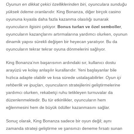
Oyunun en dikkat çekici özelliklerinden biri, oyunculara sunduğu
yüksek ödeme oranlarıdır.
King Bonanza, diğer birçok casino
oyununa kıyasla daha fazla kazanma olasılığı sunarak
oyuncuların ilgisini çekiyor.
Bonus turları ve özel semboller
,
oyuncuların kazançlarını artırmalarına yardımcı olurken, oyunun
dinamik yapısı sürekli değişen bir heyecan yaratıyor. Bu da
oyuncuların tekrar tekrar oyuna dönmelerini sağlıyor.
King Bonanza’nın başarısının ardındaki sır, kullanıcı dostu
arayüzü ve kolay anlaşılır kurallarıdır. Yeni başlayanlar bile
hızlıca adapte olabilir ve kısa sürede ustalaşabilirler.
Oyun içi
rehberlik ve ipuçları
, oyuncuların stratejilerini geliştirmelerine
yardımcı olurken, rekabetçi ruhu tetikleyen turnuvalar da
düzenlenmektedir. Bu tür etkinlikler, oyuncuların hem
eğlenmesini hem de büyük ödüller kazanmasını sağlar.
Sonuç olarak, King Bonanza sadece bir oyun değil; aynı
zamanda strateji geliştirme ve şansınızı deneme fırsatı sunan