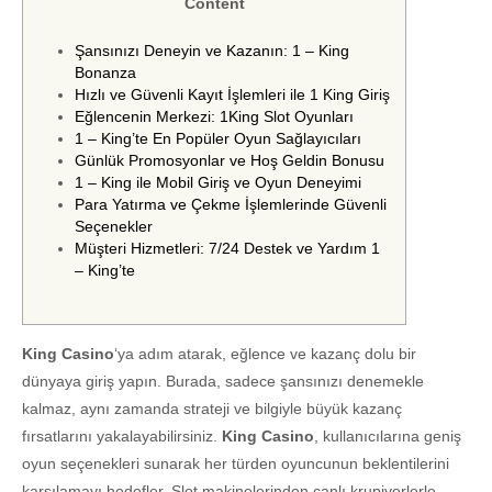
Content
Şansınızı Deneyin ve Kazanın: 1 – King
Bonanza
Hızlı ve Güvenli Kayıt İşlemleri ile 1 King Giriş
Eğlencenin Merkezi: 1King Slot Oyunları
1 – King’te En Popüler Oyun Sağlayıcıları
Günlük Promosyonlar ve Hoş Geldin Bonusu
1 – King ile Mobil Giriş ve Oyun Deneyimi
Para Yatırma ve Çekme İşlemlerinde Güvenli
Seçenekler
Müşteri Hizmetleri: 7/24 Destek ve Yardım 1
– King’te
King Casino
‘ya adım atarak, eğlence ve kazanç dolu bir
dünyaya giriş yapın. Burada, sadece şansınızı denemekle
kalmaz, aynı zamanda strateji ve bilgiyle büyük kazanç
fırsatlarını yakalayabilirsiniz.
King Casino
, kullanıcılarına geniş
oyun seçenekleri sunarak her türden oyuncunun beklentilerini
karşılamayı hedefler. Slot makinelerinden canlı krupiyerlerle