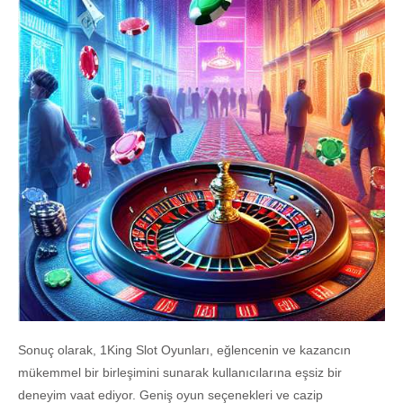
Sonuç olarak, 1King Slot Oyunları, eğlencenin ve kazancın
mükemmel bir birleşimini sunarak kullanıcılarına eşsiz bir
deneyim vaat ediyor. Geniş oyun seçenekleri ve cazip