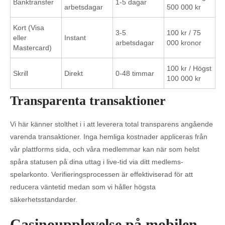
Banktransfer
1-5 dagar
arbetsdagar
500 000 kr
Kort (Visa
3-5
100 kr / 75
eller
Instant
arbetsdagar
000 kronor
Mastercard)
100 kr / Högst
Skrill
Direkt
0-48 timmar
100 000 kr
Transparenta transaktioner
Vi här känner stolthet i i att leverera total transparens angående
varenda transaktioner. Inga hemliga kostnader appliceras från
vår plattforms sida, och våra medlemmar kan när som helst
spåra statusen på dina uttag i live-tid via ditt medlems-
spelarkonto. Verifieringsprocessen är effektiviserad för att
reducera väntetid medan som vi håller högsta
säkerhetsstandarder.
Casinoupplevelse på mobilen