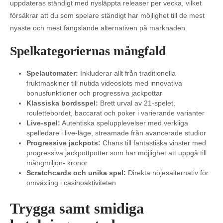
uppdateras ständigt med nysläppta releaser per vecka, vilket
försäkrar att du som spelare ständigt har möjlighet till de mest
nyaste och mest fängslande alternativen på marknaden.
Spelkategoriernas mångfald
Spelautomater:
Inkluderar allt från traditionella
fruktmaskiner till nutida videoslots med innovativa
bonusfunktioner och progressiva jackpottar
Klassiska bordsspel:
Brett urval av 21-spelet,
roulettebordet, baccarat och poker i varierande varianter
Live-spel:
Autentiska spelupplevelser med verkliga
spelledare i live-läge, streamade från avancerade studior
Progressive jackpots:
Chans till fantastiska vinster med
progressiva jackpottpotter som har möjlighet att uppgå till
mångmiljon- kronor
Scratchcards och unika spel:
Direkta nöjesalternativ för
omväxling i casinoaktiviteten
Trygga samt smidiga