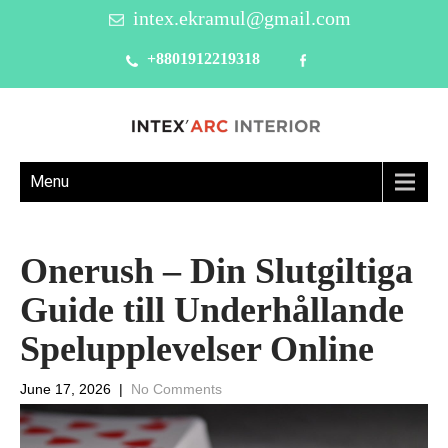
intex.ekramul@gmail.com
+8801912219318
Menu
Onerush – Din Slutgiltiga
Guide till Underhållande
Spelupplevelser Online
June 17, 2026
|
No Comments