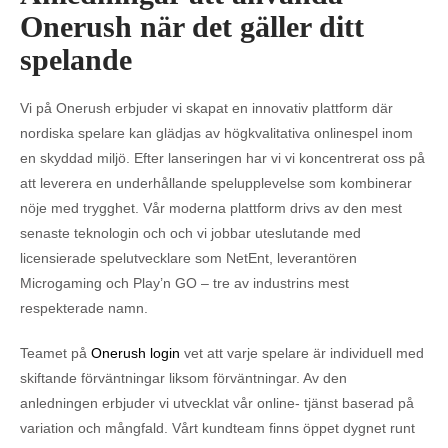
Onerush när det gäller ditt
spelande
Vi på Onerush erbjuder vi skapat en innovativ plattform där
nordiska spelare kan glädjas av högkvalitativa onlinespel inom
en skyddad miljö. Efter lanseringen har vi vi koncentrerat oss på
att leverera en underhållande spelupplevelse som kombinerar
nöje med trygghet. Vår moderna plattform drivs av den mest
senaste teknologin och och vi jobbar uteslutande med
licensierade spelutvecklare som NetEnt, leverantören
Microgaming och Play’n GO – tre av industrins mest
respekterade namn.
Teamet på
Onerush login
vet att varje spelare är individuell med
skiftande förväntningar liksom förväntningar. Av den
anledningen erbjuder vi utvecklat vår online- tjänst baserad på
variation och mångfald. Vårt kundteam finns öppet dygnet runt