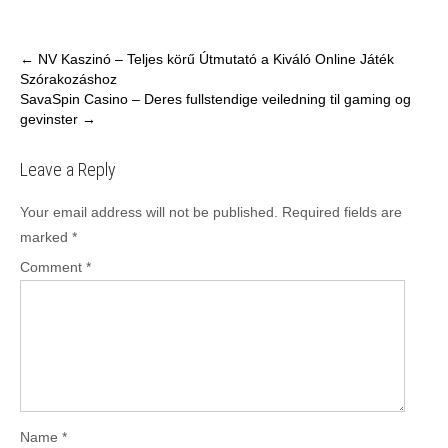
Post
←
NV Kaszinó – Teljes körű Útmutató a Kiváló Online Játék
Szórakozáshoz
navigation
SavaSpin Casino – Deres fullstendige veiledning til gaming og
gevinster
→
Leave a Reply
Your email address will not be published.
Required fields are
marked
*
Comment
*
Name
*