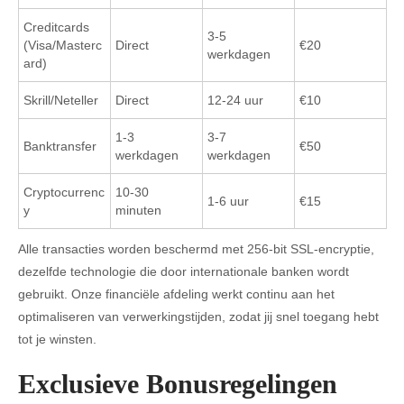
Creditcards
3-5
(Visa/Masterc
Direct
€20
werkdagen
ard)
Skrill/Neteller
Direct
12-24 uur
€10
1-3
3-7
Banktransfer
€50
werkdagen
werkdagen
Cryptocurrenc
10-30
1-6 uur
€15
y
minuten
Alle transacties worden beschermd met 256-bit SSL-encryptie,
dezelfde technologie die door internationale banken wordt
gebruikt. Onze financiële afdeling werkt continu aan het
optimaliseren van verwerkingstijden, zodat jij snel toegang hebt
tot je winsten.
Exclusieve Bonusregelingen