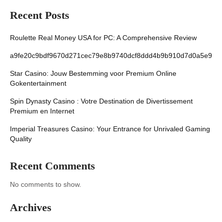
Recent Posts
Roulette Real Money USA for PC: A Comprehensive Review
a9fe20c9bdf9670d271cec79e8b9740dcf8ddd4b9b910d7d0a5e9f1b
Star Casino: Jouw Bestemming voor Premium Online
Gokentertainment
Spin Dynasty Casino : Votre Destination de Divertissement
Premium en Internet
Imperial Treasures Casino: Your Entrance for Unrivaled Gaming
Quality
Recent Comments
No comments to show.
Archives