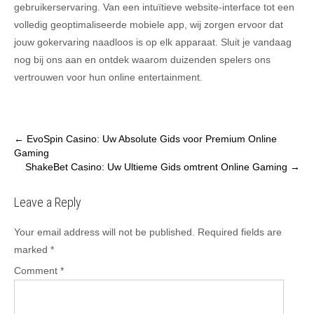
gebruikerservaring. Van een intuïtieve website-interface tot een
volledig geoptimaliseerde mobiele app, wij zorgen ervoor dat
jouw gokervaring naadloos is op elk apparaat. Sluit je vandaag
nog bij ons aan en ontdek waarom duizenden spelers ons
vertrouwen voor hun online entertainment.
Post
←
EvoSpin Casino: Uw Absolute Gids voor Premium Online
Gaming
navigation
ShakeBet Casino: Uw Ultieme Gids omtrent Online Gaming
→
Leave a Reply
Your email address will not be published.
Required fields are
marked
*
Comment
*