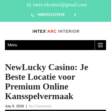
intex.ekramul@gmail.com
+8801912219318
Menu
NewLucky Casino: Je
Beste Locatie voor
Premium Online
Kansspelvermaak
July 9, 2026
|
No Comments