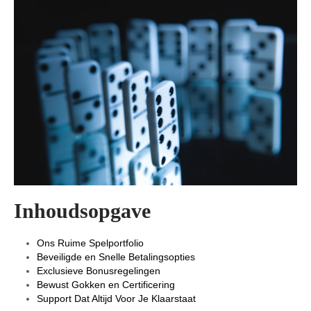
Inhoudsopgave
Ons Ruime Spelportfolio
Beveiligde en Snelle Betalingsopties
Exclusieve Bonusregelingen
Bewust Gokken en Certificering
Support Dat Altijd Voor Je Klaarstaat