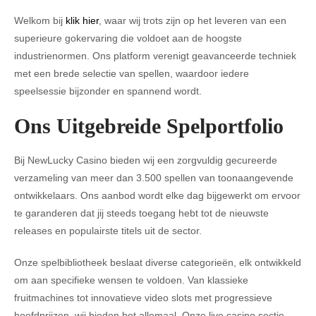
Welkom bij
klik hier
, waar wij trots zijn op het leveren van een
superieure gokervaring die voldoet aan de hoogste
industrienormen. Ons platform verenigt geavanceerde techniek
met een brede selectie van spellen, waardoor iedere
speelsessie bijzonder en spannend wordt.
Ons Uitgebreide Spelportfolio
Bij NewLucky Casino bieden wij een zorgvuldig gecureerde
verzameling van meer dan 3.500 spellen van toonaangevende
ontwikkelaars. Ons aanbod wordt elke dag bijgewerkt om ervoor
te garanderen dat jij steeds toegang hebt tot de nieuwste
releases en populairste titels uit de sector.
Onze spelbibliotheek beslaat diverse categorieën, elk ontwikkeld
om aan specifieke wensen te voldoen. Van klassieke
fruitmachines tot innovatieve video slots met progressieve
hoofdprijzen, wij bieden het allemaal. Onze live casino sectie